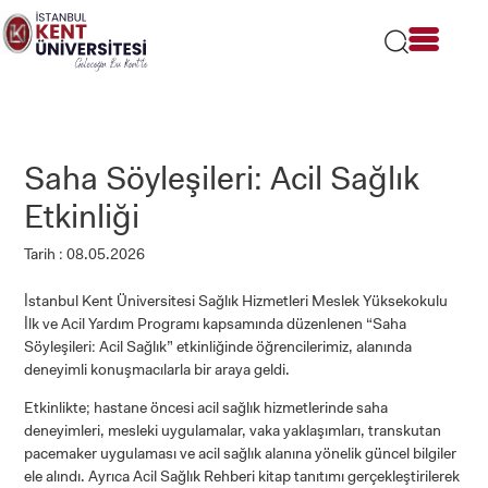
Lütfen
dikkat:
Bu
web
sitesi
bir
erişilebilirlik
sistemi
Saha Söyleşileri: Acil Sağlık
içerir.
Etkinliği
Tarih : 08.05.2026
İstanbul Kent Üniversitesi Sağlık Hizmetleri Meslek Yüksekokulu
İlk ve Acil Yardım Programı kapsamında düzenlenen “Saha
Söyleşileri: Acil Sağlık” etkinliğinde öğrencilerimiz, alanında
deneyimli konuşmacılarla bir araya geldi.
Etkinlikte; hastane öncesi acil sağlık hizmetlerinde saha
deneyimleri, mesleki uygulamalar, vaka yaklaşımları, transkutan
pacemaker uygulaması ve acil sağlık alanına yönelik güncel bilgiler
ele alındı. Ayrıca Acil Sağlık Rehberi kitap tanıtımı gerçekleştirilerek