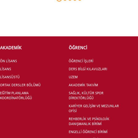
INTERNATIONAL
STUDENT
AKADEMİK
ÖĞRENCİ
LİSANSÜSTÜ EĞİTİM ENSTİTÜSÜ
ADAYLARI
ÖN LİSANS
ÖĞRENCİ İŞLERİ
LİSANS
DERS BİLGİ KILAVUZLARI
LİSANSÜSTÜ
UZEM
ORTAK DERSLER BÖLÜMÜ
AKADEMİK TAKVİM
EĞİTİM PLANLAMA
SAĞLIK, KÜLTÜR SPOR
ÖNLİSANS ve
KOORDİNATÖRLÜĞÜ
DİREKTÖRLÜĞÜ
LİSANS ADAY ÖĞRENCİ
KARİYER GELİŞİM VE MEZUNLAR
OFİSİ
REHBERLİK VE PSİKOLOJİK
DANIŞMANLIK BİRİMİ
ENGELLİ ÖĞRENCİ BİRİMİ