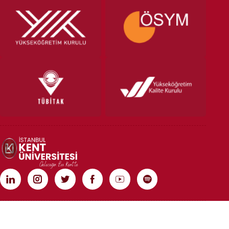
TÜM HAKLARI SAKLIDIR | COPYRIGHT 2020 | İSTANBUL KENT ÜNİVERSİTESİ
Rebist