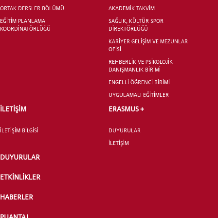
ORTAK DERSLER BÖLÜMÜ
AKADEMİK TAKVİM
EĞİTİM PLANLAMA
SAĞLIK, KÜLTÜR SPOR
KOORDİNATÖRLÜĞÜ
DİREKTÖRLÜĞÜ
KARİYER GELİŞİM VE MEZUNLAR
OFİSİ
YATAY GEÇİŞ
REHBERLİK VE PSİKOLOJİK
DANIŞMANLIK BİRİMİ
ENGELLİ ÖĞRENCİ BİRİMİ
UYGULAMALI EĞİTİMLER
İLETİŞİM
ERASMUS +
İLETİŞİM BİLGİSİ
DUYURULAR
İLETİŞİM
DUYURULAR
ETKİNLİKLER
HABERLER
PUANTAJ