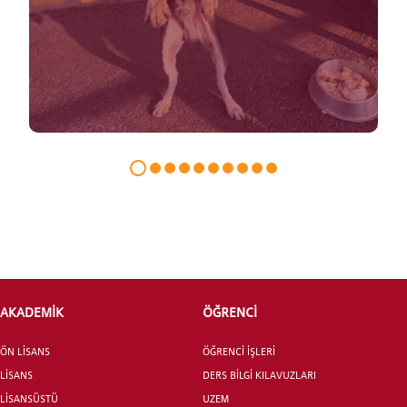
INTERNATIONAL
STUDENT
LİSANSÜSTÜ EĞİTİM ENSTİTÜSÜ
ADAYLARI
AKADEMİK
ÖĞRENCİ
ÖN LİSANS
ÖĞRENCİ İŞLERİ
ÖNLİSANS ve
LİSANS
DERS BİLGİ KILAVUZLARI
LİSANS ADAY ÖĞRENCİ
LİSANSÜSTÜ
UZEM