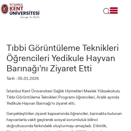
Lütfen
dikkat:
Bu
web
sitesi
bir
erişilebilirlik
sistemi
Tıbbi Görüntüleme Teknikleri
içerir.
Öğrencileri Yedikule Hayvan
Barınağı’nı Ziyaret Etti
Tarih : 05.01.2026
İstanbul Kent Üniversitesi Sağlık Hizmetleri Meslek Yüksekokulu
Tıbbi Görüntüleme Teknikleri Programı öğrencileri, Aralık ayında
Yedikule Hayvan Barınağı’nı ziyaret etti.
Gerçekleştirilen ziyaret kapsamında öğrenciler, barınakta bulunan
hayvanlarla vakit geçirerek sosyal sorumluluk bilinci
doğrultusunda farkındalık oluşturmayı amaçladı. Etkinlik,