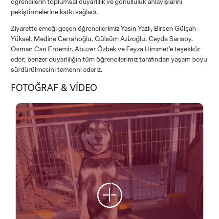
öğrencilerin toplumsal duyarlılık ve gönüllülük anlayışlarını
pekiştirmelerine katkı sağladı.
Ziyarette emeği geçen öğrencilerimiz Yasin Yazlı, Birsen Gülşah
Yüksel, Medine Cerrahoğlu, Gülsüm Azizoğlu, Ceyda Sarısoy,
Osman Can Erdemir, Abuzer Özbek ve Feyza Himmet’e teşekkür
eder; benzer duyarlılığın tüm öğrencilerimiz tarafından yaşam boyu
sürdürülmesini temenni ederiz.
FOTOĞRAF & VİDEO
ADAY ÖĞRENCİ