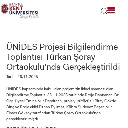
Lütfen
dikkat:
Bu
web
sitesi
bir
erişilebilirlik
sistemi
ÜNİDES Projesi Bilgilendirme
içerir.
Toplantısı Türkan Şoray
Ortaokulu’nda Gerçekleştirildi
Tarih : 26.11.2025
ÜNİDES kapsamında kabul alan projemizin ikinci aşaması olan
Bilgilendirme Toplantısı 25.11.2025 tarihinde Proje Danışmanı Dr.
Öğr. Üyesi Emine Nur Demircan, proje yürütücüsü Biray Gökde
Dinç ve Proje ekibi Dzhan Eyilmez, Kübra Sudenaz Başer, Nur
Elmas Göksoy tarafından Türkan Şoray Ortaokulu'nda
gerçekleştirilmiştir.