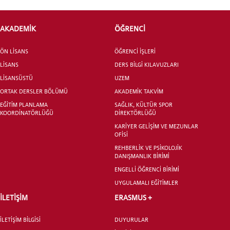
STUDENT
AKADEMİK
ÖĞRENCİ
ÖN LİSANS
ÖĞRENCİ İŞLERİ
LİSANS
DERS BİLGİ KILAVUZLARI
LİSANSÜSTÜ EĞİTİM ENSTİTÜSÜ
ADAYLARI
LİSANSÜSTÜ
UZEM
ORTAK DERSLER BÖLÜMÜ
AKADEMİK TAKVİM
EĞİTİM PLANLAMA
SAĞLIK, KÜLTÜR SPOR
KOORDİNATÖRLÜĞÜ
DİREKTÖRLÜĞÜ
KARİYER GELİŞİM VE MEZUNLAR
OFİSİ
ÖNLİSANS ve
REHBERLİK VE PSİKOLOJİK
LİSANS ADAY ÖĞRENCİ
DANIŞMANLIK BİRİMİ
ENGELLİ ÖĞRENCİ BİRİMİ
UYGULAMALI EĞİTİMLER
İLETİŞİM
ERASMUS +
YATAY GEÇİŞ
İLETİŞİM BİLGİSİ
DUYURULAR