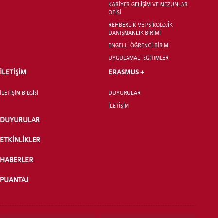
KARİYER GELİŞİM VE MEZUNLAR
OFİSİ
REHBERLİK VE PSİKOLOJİK
DANIŞMANLIK BİRİMİ
ENGELLİ ÖĞRENCİ BİRİMİ
YATAY GEÇİŞ
UYGULAMALI EĞİTİMLER
İLETİŞİM
ERASMUS +
İLETİŞİM BİLGİSİ
DUYURULAR
İLETİŞİM
DUYURULAR
ETKİNLİKLER
HABERLER
PUANTAJ