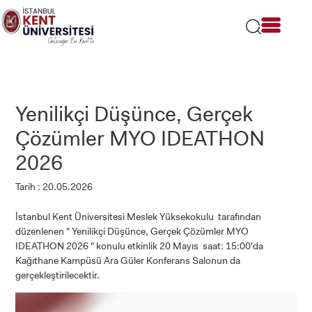
Lütfen
dikkat:
Bu
web
sitesi
bir
erişilebilirlik
sistemi
Yenilikçi Düşünce, Gerçek
içerir.
Çözümler MYO IDEATHON
2026
Tarih : 20.05.2026
İstanbul Kent Üniversitesi Meslek Yüksekokulu tarafından
düzenlenen " Yenilikçi Düşünce, Gerçek Çözümler MYO
IDEATHON 2026 " konulu etkinlik 20 Mayıs saat: 15:00'da
Kağıthane Kampüsü Ara Güler Konferans Salonun da
gerçekleştirilecektir.