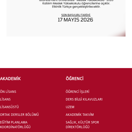
INTERNATIONAL
STUDENT
AKADEMİK
ÖĞRENCİ
LİSANSÜSTÜ EĞİTİM ENSTİTÜSÜ
ADAYLARI
ÖN LİSANS
ÖĞRENCİ İŞLERİ
LİSANS
DERS BİLGİ KILAVUZLARI
LİSANSÜSTÜ
UZEM
ORTAK DERSLER BÖLÜMÜ
AKADEMİK TAKVİM
ÖNLİSANS ve
EĞİTİM PLANLAMA
SAĞLIK, KÜLTÜR SPOR
LİSANS ADAY ÖĞRENCİ
KOORDİNATÖRLÜĞÜ
DİREKTÖRLÜĞÜ