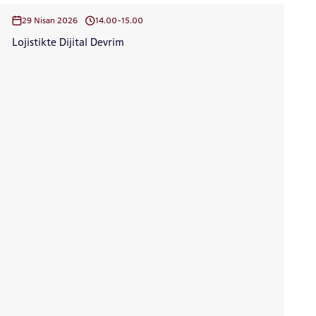
ADAY ÖĞRENCİ
29 Nisan 2026
14.00-15.00
Lojistikte Dijital Devrim
INTERNATIONAL
STUDENT
LİSANSÜSTÜ EĞİTİM ENSTİTÜSÜ
ADAYLARI