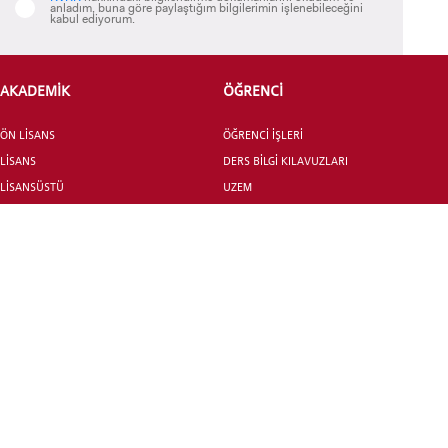
anladım, buna göre paylaştığım bilgilerimin işlenebileceğini
kabul ediyorum.
AKADEMİK
ÖĞRENCİ
ÖN LİSANS
ÖĞRENCİ İŞLERİ
LİSANS
DERS BİLGİ KILAVUZLARI
LİSANSÜSTÜ
UZEM
ORTAK DERSLER BÖLÜMÜ
AKADEMİK TAKVİM
EĞİTİM PLANLAMA
SAĞLIK, KÜLTÜR SPOR
KOORDİNATÖRLÜĞÜ
DİREKTÖRLÜĞÜ
KARİYER GELİŞİM VE MEZUNLAR
OFİSİ
REHBERLİK VE PSİKOLOJİK
DANIŞMANLIK BİRİMİ
ENGELLİ ÖĞRENCİ BİRİMİ
UYGULAMALI EĞİTİMLER
İLETİŞİM
ERASMUS +