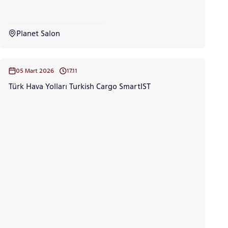
ÖNLİSANS ve
LİSANS ADAY ÖĞRENCİ
Planet Salon
05 Mart 2026
17.11
YATAY GEÇİŞ
Türk Hava Yolları Turkish Cargo SmartIST