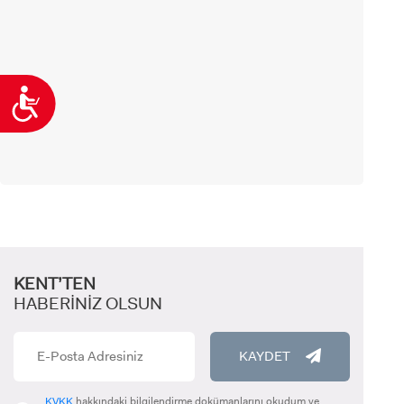
Ulaşılabilirlik
KENT’TEN
HABERİNİZ OLSUN
KAYDET
KVKK
hakkındaki bilgilendirme dokümanlarını okudum ve