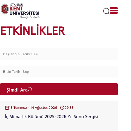
Lütfen
dikkat:
Bu
web
sitesi
ETKİNLİKLER
bir
erişilebilirlik
sistemi
içerir.
Şimdi Ara
13 Temmuz - 14 Ağustos 2026
09.55
İç Mimarlık Bölümü 2025-2026 Yıl Sonu Sergisi