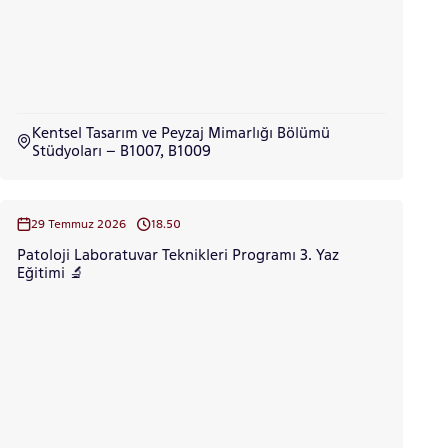
LİSANSÜSTÜ EĞİTİM ENSTİTÜSÜ
ADAYLARI
Kentsel Tasarım ve Peyzaj Mimarlığı Bölümü
Stüdyoları – B1007, B1009
ÖNLİSANS ve
29 Temmuz 2026
18.50
LİSANS ADAY ÖĞRENCİ
Patoloji Laboratuvar Teknikleri Programı 3. Yaz
Eğitimi 🔬
YATAY GEÇİŞ