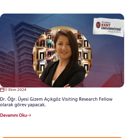
ADAY ÖĞRENCİ
INTERNATIONAL
STUDENT
LİSANSÜSTÜ EĞİTİM ENSTİTÜSÜ
11 Ekim 2024
ADAYLARI
Dr. Öğr. Üyesi Gizem Açıkgöz Visiting Research Fellow
olarak görev yapacak.
Devamını Oku
ÖNLİSANS ve
LİSANS ADAY ÖĞRENCİ