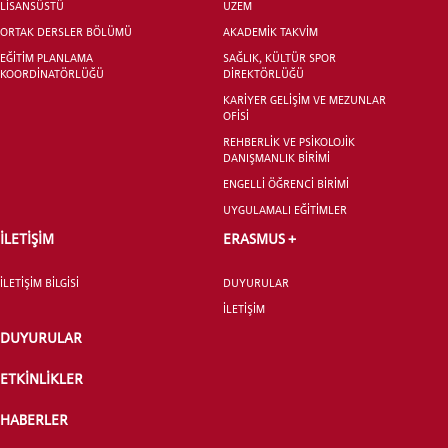
LİSANSÜSTÜ
UZEM
ORTAK DERSLER BÖLÜMÜ
AKADEMİK TAKVİM
EĞİTİM PLANLAMA
SAĞLIK, KÜLTÜR SPOR
KOORDİNATÖRLÜĞÜ
DİREKTÖRLÜĞÜ
KARİYER GELİŞİM VE MEZUNLAR
OFİSİ
REHBERLİK VE PSİKOLOJİK
DANIŞMANLIK BİRİMİ
ENGELLİ ÖĞRENCİ BİRİMİ
UYGULAMALI EĞİTİMLER
İLETİŞİM
ERASMUS +
İLETİŞİM BİLGİSİ
DUYURULAR
İLETİŞİM
DUYURULAR
ETKİNLİKLER
HABERLER