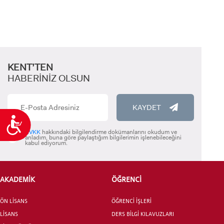
KENT’TEN
HABERİNİZ OLSUN
KAYDET
Ulaşılabilirlik
KVKK
hakkındaki bilgilendirme dokümanlarını okudum ve
anladım, buna göre paylaştığım bilgilerimin işlenebileceğini
kabul ediyorum.
AKADEMİK
ÖĞRENCİ
ÖN LİSANS
ÖĞRENCİ İŞLERİ
LİSANS
DERS BİLGİ KILAVUZLARI