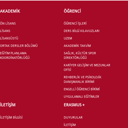
AKADEMİK
ÖĞRENCİ
ADAY ÖĞRENCİ
ÖN LİSANS
ÖĞRENCİ İŞLERİ
LİSANS
DERS BİLGİ KILAVUZLARI
LİSANSÜSTÜ
UZEM
ORTAK DERSLER BÖLÜMÜ
AKADEMİK TAKVİM
EĞİTİM PLANLAMA
SAĞLIK, KÜLTÜR SPOR
INTERNATIONAL
KOORDİNATÖRLÜĞÜ
DİREKTÖRLÜĞÜ
STUDENT
KARİYER GELİŞİM VE MEZUNLAR
OFİSİ
REHBERLİK VE PSİKOLOJİK
DANIŞMANLIK BİRİMİ
ENGELLİ ÖĞRENCİ BİRİMİ
UYGULAMALI EĞİTİMLER
LİSANSÜSTÜ EĞİTİM ENSTİTÜSÜ
ADAYLARI
İLETİŞİM
ERASMUS +
İLETİŞİM BİLGİSİ
DUYURULAR
İLETİŞİM