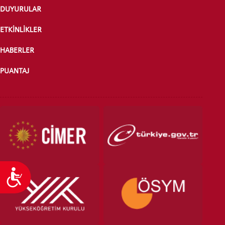
DUYURULAR
ÖNLİSANS ve
LİSANS ADAY ÖĞRENCİ
ETKİNLİKLER
HABERLER
PUANTAJ
YATAY GEÇİŞ
Ulaşılabilirlik