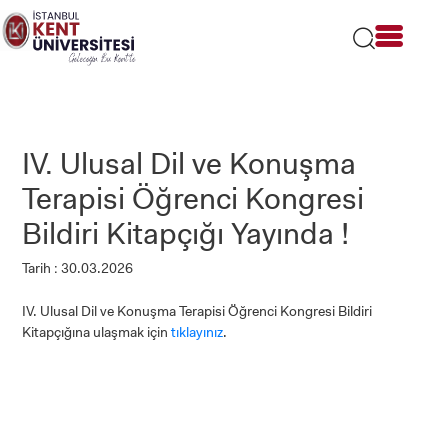
Lütfen
dikkat:
Bu
web
sitesi
bir
erişilebilirlik
sistemi
IV. Ulusal Dil ve Konuşma
içerir.
Terapisi Öğrenci Kongresi
Bildiri Kitapçığı Yayında !
Tarih : 30.03.2026
IV. Ulusal Dil ve Konuşma Terapisi Öğrenci Kongresi Bildiri
Kitapçığına ulaşmak için
tıklayınız
.