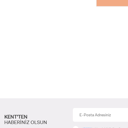
INTE
STUD
YATAY
KENT’TEN
HABERİNİZ OLSUN