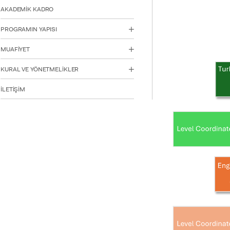
için
AKADEMİK KADRO
Control-
F10'a
PROGRAMIN YAPISI
basın.
MUAFİYET
KURAL VE YÖNETMELİKLER
İLETİŞİM