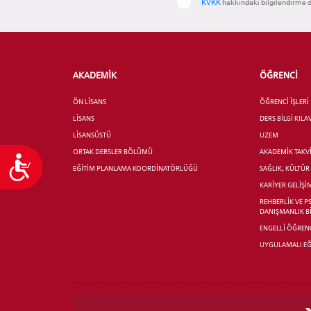
KVKK
hakkındaki bilgilendirme d
AKADEMİK
ÖĞRENCİ
ÖN LİSANS
ÖĞRENCİ İŞLERİ
LİSANS
DERS BİLGİ KIL
LİSANSÜSTÜ
UZEM
ORTAK DERSLER BÖLÜMÜ
AKADEMİK TAKV
Ulaşılabilirlik
EĞİTİM PLANLAMA KOORDİNATÖRLÜĞÜ
SAĞLIK, KÜLTÜ
KARİYER GELİŞİ
REHBERLİK VE P
DANIŞMANLIK B
ENGELLİ ÖĞRENC
UYGULAMALI EĞ