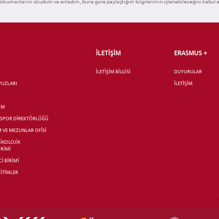
okümanlarını okudum ve anladım, buna göre paylaştığım bilgilerimin işlenebileceğini kabul 
İLETİŞİM
ERASMUS +
İLETİŞİM BİLGİSİ
DUYURULAR
AVUZLARI
İLETİŞİM
İM
R SPOR DİREKTÖRLÜĞÜ
M VE MEZUNLAR OFİSİ
SİKOLOJİK
İRİMİ
İ BİRİMİ
İTİMLER