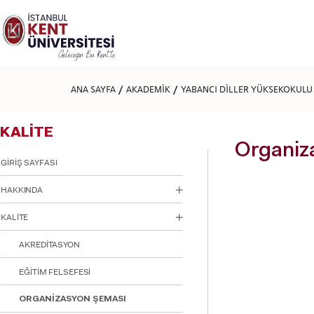
Lütfen
dikkat:
Bu
web
sitesi
bir
erişilebilirlik
ANA SAYFA
AKADEMİK
YABANCI DİLLER YÜKSEKOKULU
sistemi
içerir.
Web
KALİTE
sitesini,
ekran
Organiz
okuyucu
GİRİŞ SAYFASI
kullanan
görme
HAKKINDA
engellilere
göre
KALİTE
ayarlamak
için
AKREDİTASYON
Control-
F11'e
basın;
EĞİTİM FELSEFESİ
Erişilebilirlik
menüsünü
ORGANİZASYON ŞEMASI
açmak