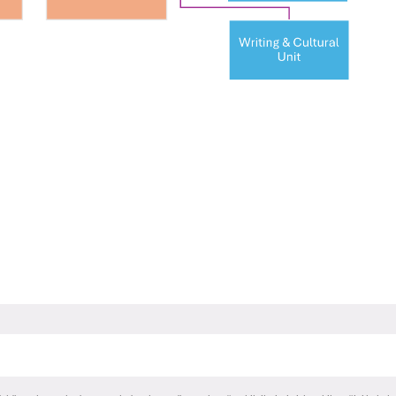
RNATIONAL
LİSANSÜSTÜ EĞİTİM
ÖNLİSANS ve
ENT
ENSTİTÜSÜ
LİSANS ADAY ÖĞ
ADAYLARI
 GEÇİŞ