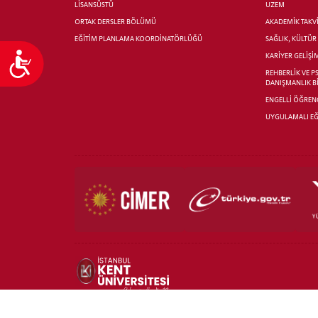
LİSANSÜSTÜ
UZEM
ORTAK DERSLER BÖLÜMÜ
AKADEMİK TAKV
EĞİTİM PLANLAMA KOORDİNATÖRLÜĞÜ
SAĞLIK, KÜLTÜ
Ulaşılabilirlik
KARİYER GELİŞİ
REHBERLİK VE P
DANIŞMANLIK B
ENGELLİ ÖĞRENC
UYGULAMALI EĞ