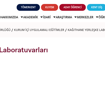
TÖMERKENT
KUYEM
ADAY ÖĞRENCİ
KENT DİŞ
HAKKIMIZDA
AKADEMİK
İDARİ
ARAŞTIRMA
MERKEZLER
ÖĞR
ÖRLÜĞÜ
KURUM İÇİ UYGULAMALI EĞİTİMLER
KAĞITHANE YERLEŞKE LA
 Laboratuvarları