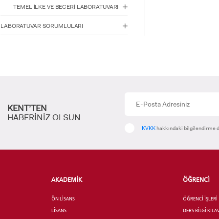
TEMEL İLKE VE BECERİ LABORATUVARI
LABORATUVAR SORUMLULARI
YATAY
KENT’TEN
HABERİNİZ OLSUN
KVKK
hakkındaki bilgilendirme d
AKADEMİK
ÖĞRENCİ
ÖN LİSANS
ÖĞRENCİ İŞLERİ
LİSANS
DERS BİLGİ KIL