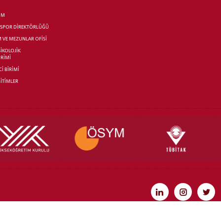
İM
R SPOR DİREKTÖRLÜĞÜ
M VE MEZUNLAR OFİSİ
SİKOLOJİK
İRİMİ
İ BİRİMİ
İTİMLER