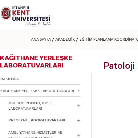
Lütfen
dikkat:
Bu
web
sitesi
bir
erişilebilirlik
ANA SAYFA
AKADEMİK
EĞİTİM PLANLAMA KOORDİNAT
sistemi
içerir.
Web
KAĞITHANE YERLEŞKE
sitesini,
ekran
Patoloji
LABORATUVARLARI
okuyucu
kullanan
HAKKINDA
görme
engellilere
KAĞITHANE YERLEŞKE LABORATUVARLARI
göre
ayarlamak
için
MULTİDİSİPLİNER I, II VE III
Control-
LABORATUVARLARI
F11'e
basın;
PATOLOJİ LABORATUVARLARI
Erişilebilirlik
menüsünü
AMELİYATHANE HİZMETLERİ VE
açmak