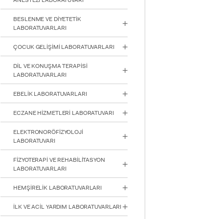
ANESTEZİ LABORATUVARI
için
Control-
BESLENME VE DİYETETİK
F10'a
LABORATUVARLARI
basın.
ÇOCUK GELİŞİMİ LABORATUVARLARI
DİL VE KONUŞMA TERAPİSİ
LABORATUVARLARI
EBELİK LABORATUVARLARI
ECZANE HİZMETLERİ LABORATUVARI
ELEKTRONORÖFİZYOLOJİ
LABORATUVARI
FİZYOTERAPİ VE REHABİLİTASYON
LABORATUVARLARI
HEMŞİRELİK LABORATUVARLARI
INTE
STUD
İLK VE ACİL YARDIM LABORATUVARLARI