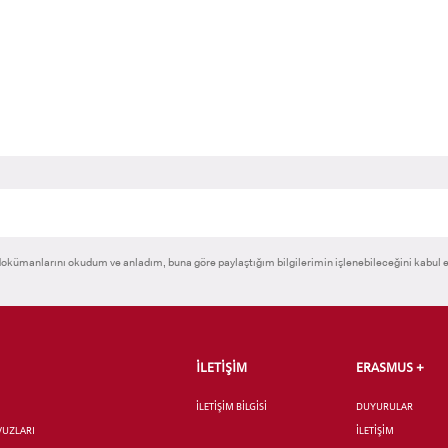
 GEÇİŞ
okümanlarını okudum ve anladım, buna göre paylaştığım bilgilerimin işlenebileceğini kabul 
İLETİŞİM
ERASMUS +
İLETİŞİM BİLGİSİ
DUYURULAR
AVUZLARI
İLETİŞİM