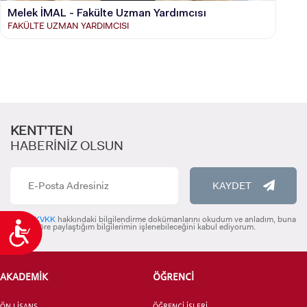
Melek İMAL - Fakülte Uzman Yardımcısı
FAKÜLTE UZMAN YARDIMCISI
KENT’TEN
HABERİNİZ OLSUN
KAYDET
KVKK
hakkındaki bilgilendirme dokümanlarını okudum ve anladım, buna
Ulaşılabilirlik
göre paylaştığım bilgilerimin işlenebileceğini kabul ediyorum.
AKADEMİK
ÖĞRENCİ
ÖN LİSANS
ÖĞRENCİ İŞLERİ