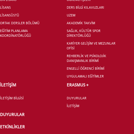
LİSANS
DERS BİLGİ KILAVUZLARI
LİSANSÜSTÜ
UZEM
ORTAK DERSLER BÖLÜMÜ
AKADEMİK TAKVİM
EĞİTİM PLANLAMA
SAĞLIK, KÜLTÜR SPOR
KOORDİNATÖRLÜĞÜ
DİREKTÖRLÜĞÜ
KARİYER GELİŞİM VE MEZUNLAR
OFİSİ
REHBERLİK VE PSİKOLOJİK
DANIŞMANLIK BİRİMİ
ENGELLİ ÖĞRENCİ BİRİMİ
UYGULAMALI EĞİTİMLER
İLETİŞİM
ERASMUS +
İLETİŞİM BİLGİSİ
DUYURULAR
İLETİŞİM
DUYURULAR
ETKİNLİKLER