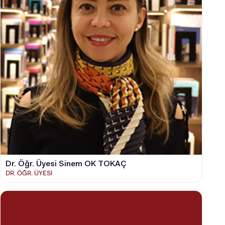
ADAY ÖĞRENCİ
INTERNATIONAL
STUDENT
Dr. Öğr. Üyesi Sinem OK TOKAÇ
LİSANSÜSTÜ EĞİTİM ENSTİTÜSÜ
DR. ÖĞR. ÜYESİ
ADAYLARI