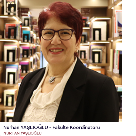
Nurhan YAŞLIOĞLU - Fakülte Koordinatörü
NURHAN YAŞLIOĞLU