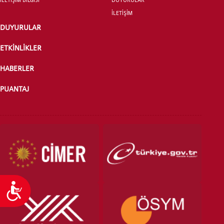
İLETİŞİM
DUYURULAR
ÖNLİSANS ve
LİSANS ADAY ÖĞRENCİ
ETKİNLİKLER
HABERLER
PUANTAJ
YATAY GEÇİŞ
Ulaşılabilirlik