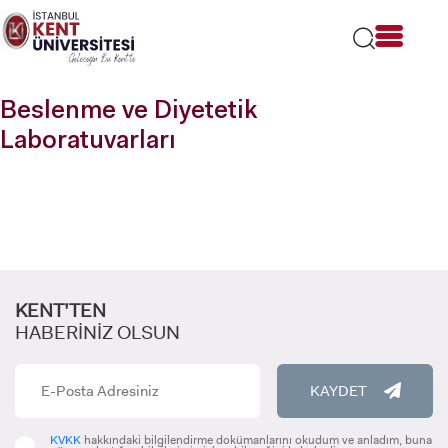
Lütfen
dikkat:
Bu
web
sitesi
Beslenme ve Diyetetik
bir
erişilebilirlik
Laboratuvarları
sistemi
içerir.
KENT’TEN
HABERİNİZ OLSUN
KAYDET
KVKK
hakkındaki bilgilendirme dokümanlarını okudum ve anladım, buna