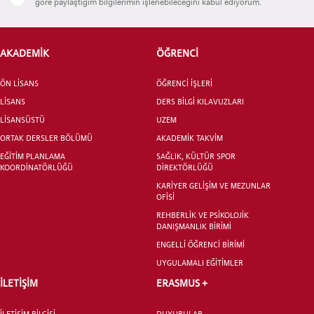
göre paylaştığım bilgilerimin işlenebileceğini kabul ediyorum.
AKADEMİK
ÖĞRENCİ
ADAY ÖĞRENCİ
ÖN LİSANS
ÖĞRENCİ İŞLERİ
LİSANS
DERS BİLGİ KILAVUZLARI
LİSANSÜSTÜ
UZEM
ORTAK DERSLER BÖLÜMÜ
AKADEMİK TAKVİM
INTERNATIONAL
EĞİTİM PLANLAMA
SAĞLIK, KÜLTÜR SPOR
KOORDİNATÖRLÜĞÜ
DİREKTÖRLÜĞÜ
STUDENT
KARİYER GELİŞİM VE MEZUNLAR
OFİSİ
REHBERLİK VE PSİKOLOJİK
DANIŞMANLIK BİRİMİ
ENGELLİ ÖĞRENCİ BİRİMİ
LİSANSÜSTÜ EĞİTİM ENSTİTÜSÜ
UYGULAMALI EĞİTİMLER
ADAYLARI
İLETİŞİM
ERASMUS +
İLETİŞİM BİLGİSİ
DUYURULAR