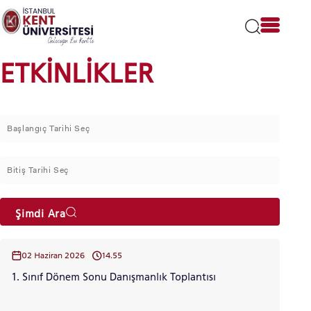
Lütfen
dikkat:
Bu
web
sitesi
ETKİNLİKLER
bir
erişilebilirlik
sistemi
içerir.
Şimdi Ara
02 Haziran 2026
14.55
1. Sınıf Dönem Sonu Danışmanlık Toplantısı