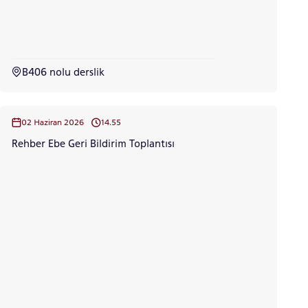
LİSANSÜSTÜ EĞİTİM ENSTİTÜSÜ
ADAYLARI
B406 nolu derslik
ÖNLİSANS ve
02 Haziran 2026
14.55
LİSANS ADAY ÖĞRENCİ
Rehber Ebe Geri Bildirim Toplantısı
YATAY GEÇİŞ