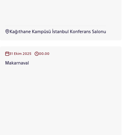
LİSANSÜSTÜ EĞİTİM ENSTİTÜSÜ
ADAYLARI
Kağıthane Kampüsü İstanbul Konferans Salonu
ÖNLİSANS ve
31 Ekim 2025
00.00
LİSANS ADAY ÖĞRENCİ
Makarnaval
YATAY GEÇİŞ