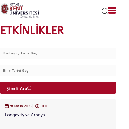
Lütfen
dikkat:
Bu
web
sitesi
ETKİNLİKLER
bir
erişilebilirlik
sistemi
içerir.
Şimdi Ara
28 Kasım 2025
00.00
Longevity ve Aronya