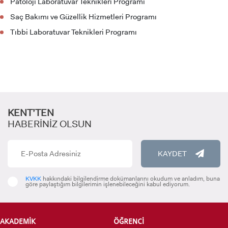
Patoloji Laboratuvar Teknikleri Programı
Saç Bakımı ve Güzellik Hizmetleri Programı
Tıbbi Laboratuvar Teknikleri Programı
ADAY ÖĞRENCİ
INTERNATIONAL
KENT’TEN
STUDENT
HABERİNİZ OLSUN
KAYDET
LİSANSÜSTÜ EĞİTİM ENSTİTÜSÜ
KVKK
hakkındaki bilgilendirme dokümanlarını okudum ve anladım, buna
göre paylaştığım bilgilerimin işlenebileceğini kabul ediyorum.
ADAYLARI
AKADEMİK
ÖĞRENCİ