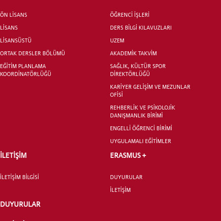
ÖN LİSANS
ÖĞRENCİ İŞLERİ
ÖNLİSANS ve
LİSANS
DERS BİLGİ KILAVUZLARI
LİSANS ADAY ÖĞRENCİ
LİSANSÜSTÜ
UZEM
ORTAK DERSLER BÖLÜMÜ
AKADEMİK TAKVİM
EĞİTİM PLANLAMA
SAĞLIK, KÜLTÜR SPOR
KOORDİNATÖRLÜĞÜ
DİREKTÖRLÜĞÜ
KARİYER GELİŞİM VE MEZUNLAR
OFİSİ
YATAY GEÇİŞ
REHBERLİK VE PSİKOLOJİK
DANIŞMANLIK BİRİMİ
ENGELLİ ÖĞRENCİ BİRİMİ
UYGULAMALI EĞİTİMLER
İLETİŞİM
ERASMUS +
İLETİŞİM BİLGİSİ
DUYURULAR
İLETİŞİM
DUYURULAR