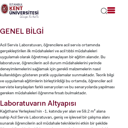
Lütfen
dikkat:
Bu
web
sitesi
GENEL BİLGİ
bir
erişilebilirlik
sistemi
Acil Servis Laboratuvarı, öğrencilere acil servis ortamında
içerir.
gerçekleştirilen ilk müdahaleleri ve acil tıbbi müdahaleleri
uygulamalı olarak öğretmeyi amaçlayan bir eğitim alanıdır. Bu
laboratuvar, öğrencilerin acil durum müdahalelerini yerinde
deneyimlemelerini sağlamak için gerekli malzemelerin nasıl
kullanıldığını gösteren pratik uygulamalar sunmaktadır. Teorik bilgi
ve uygulamalı eğitimlerin birleştirildiği bu ortamda, öğrenciler acil
serviste karşılaşılan farklı senaryoları ve bu senaryolarda yapılması
gereken müdahaleleri öğrenme fırsatı bulmaktadır.
Laboratuvarın Altyapısı
Kağıthane Yerleşkesi'nin -1. katında yer alan ve 59.2 m² alana
sahip Acil Servis Laboratuvarı, geniş ve işlevsel bir çalışma alanı
sunarak öğrencilerin acil müdahale tekniklerini etkin bir şekilde