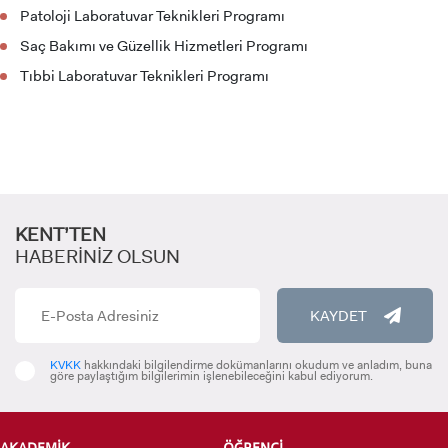
Patoloji Laboratuvar Teknikleri Programı
ADAY ÖĞRENCİ
Saç Bakımı ve Güzellik Hizmetleri Programı
Tıbbi Laboratuvar Teknikleri Programı
INTERNATIONAL
STUDENT
KENT’TEN
HABERİNİZ OLSUN
KAYDET
LİSANSÜSTÜ EĞİTİM ENSTİTÜSÜ
ADAYLARI
KVKK
hakkındaki bilgilendirme dokümanlarını okudum ve anladım, buna
göre paylaştığım bilgilerimin işlenebileceğini kabul ediyorum.
AKADEMİK
ÖĞRENCİ