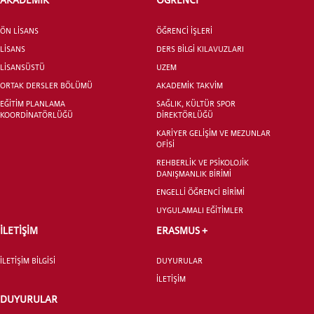
ÖNLİSANS ve
LİSANS ADAY ÖĞRENCİ
ÖN LİSANS
ÖĞRENCİ İŞLERİ
LİSANS
DERS BİLGİ KILAVUZLARI
LİSANSÜSTÜ
UZEM
ORTAK DERSLER BÖLÜMÜ
AKADEMİK TAKVİM
EĞİTİM PLANLAMA
SAĞLIK, KÜLTÜR SPOR
KOORDİNATÖRLÜĞÜ
DİREKTÖRLÜĞÜ
YATAY GEÇİŞ
KARİYER GELİŞİM VE MEZUNLAR
OFİSİ
REHBERLİK VE PSİKOLOJİK
DANIŞMANLIK BİRİMİ
ENGELLİ ÖĞRENCİ BİRİMİ
UYGULAMALI EĞİTİMLER
İLETİŞİM
ERASMUS +
İLETİŞİM BİLGİSİ
DUYURULAR
İLETİŞİM
DUYURULAR