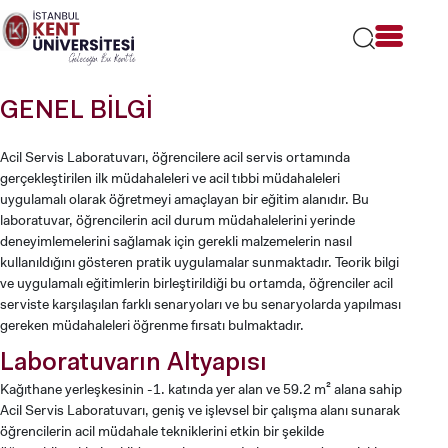
Lütfen
dikkat:
Bu
web
sitesi
GENEL BİLGİ
bir
erişilebilirlik
sistemi
Acil Servis Laboratuvarı, öğrencilere acil servis ortamında
içerir.
gerçekleştirilen ilk müdahaleleri ve acil tıbbi müdahaleleri
uygulamalı olarak öğretmeyi amaçlayan bir eğitim alanıdır. Bu
laboratuvar, öğrencilerin acil durum müdahalelerini yerinde
deneyimlemelerini sağlamak için gerekli malzemelerin nasıl
kullanıldığını gösteren pratik uygulamalar sunmaktadır. Teorik bilgi
ve uygulamalı eğitimlerin birleştirildiği bu ortamda, öğrenciler acil
serviste karşılaşılan farklı senaryoları ve bu senaryolarda yapılması
gereken müdahaleleri öğrenme fırsatı bulmaktadır.
Laboratuvarın Altyapısı
Kağıthane yerleşkesinin -1. katında yer alan ve 59.2 m² alana sahip
Acil Servis Laboratuvarı, geniş ve işlevsel bir çalışma alanı sunarak
öğrencilerin acil müdahale tekniklerini etkin bir şekilde