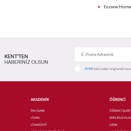
Eczane Hizme
YATAY
KENT’TEN
HABERİNİZ OLSUN
KVKK
hakkındaki bilgilendirme d
AKADEMİK
ÖĞRENCİ
ÖN LİSANS
ÖĞRENCİ İŞLERİ
LİSANS
DERS BİLGİ KIL
LİSANSÜSTÜ
UZEM