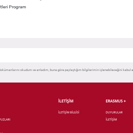
tleri Program
 GEÇİŞ
okümanlarını okudum ve anladım, buna göre paylaştığım bilgilerimin işlenebileceğini kabul 
İLETİŞİM
ERASMUS +
İLETİŞİM BİLGİSİ
DUYURULAR
AVUZLARI
İLETİŞİM