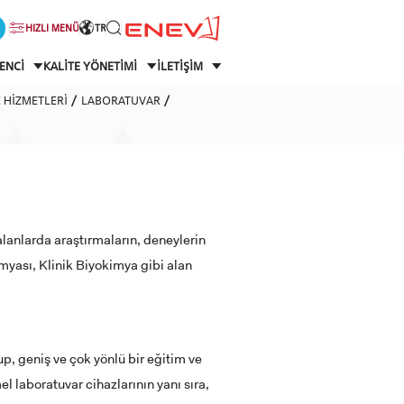
HIZLI MENÜ
TR
ENCİ
KALİTE YÖNETİMİ
İLETİŞİM
 HİZMETLERİ
LABORATUVAR
i alanlarda araştırmaların, deneylerin
myası, Klinik Biyokimya gibi alan
p, geniş ve çok yönlü bir eğitim ve
l laboratuvar cihazlarının yanı sıra,