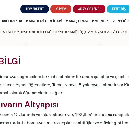
TÖMERKENT
KUYEM
ADAY ÖĞRENCİ
KENT DİŞ
HAKKIMIZDA
AKADEMİK
İDARİ
ARAŞTIRMA
MERKEZLER
ÖĞR
Rİ MESLEK YÜKSEKOKULU (KAĞITHANE KAMPÜSÜ)
PROGRAMLAR
ECZANE
BİLGİ
boratuvar, öğrencilere farklı disiplinlerin bir arada çalıştığı ve çeşitl
am sunar. Ayrıca öğrencilere, Temel Kimya, Biyokimya, Laboratuvar Ki
amalı olarak öğrenmelerini sağlar.
varın Altyapısı
esinin 12. katında yer alan laboratuvar, 192,9 m² brüt alana sahip olu
nmaktadır. Laboratuvar, mikroskoplar, santrifüjler ve etüvler gibi teme