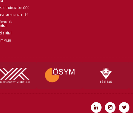
İM
R SPOR DİREKTÖRLÜĞÜ
M VE MEZUNLAR OFİSİ
SİKOLOJİK
İRİMİ
İ BİRİMİ
İTİMLER