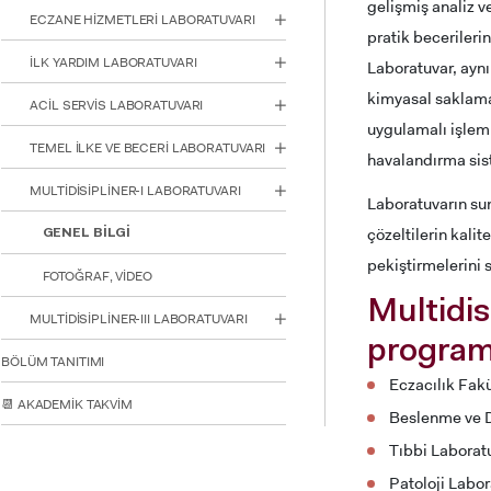
gelişmiş analiz v
için
ECZANE HİZMETLERİ LABORATUVARI
Control-
pratik becerileri
F10'a
İLK YARDIM LABORATUVARI
Laboratuvar, aynı
basın.
kimyasal saklama 
ACİL SERVİS LABORATUVARI
uygulamalı işleml
TEMEL İLKE VE BECERİ LABORATUVARI
havalandırma sis
MULTİDİSİPLİNER-I LABORATUVARI
Laboratuvarın sun
çözeltilerin kali
GENEL BİLGİ
pekiştirmelerini s
FOTOĞRAF, VİDEO
Multidis
MULTİDİSİPLİNER-III LABORATUVARI
program
BÖLÜM TANITIMI
Eczacılık Fakü
📆 AKADEMİK TAKVİM
Beslenme ve D
INTE
STUD
Tıbbi Laborat
Patoloji Labor