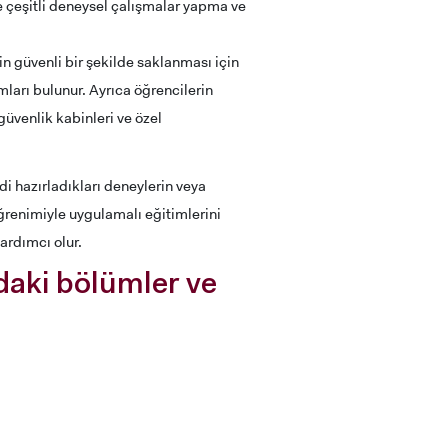
re çeşitli deneysel çalışmalar yapma ve
n güvenli bir şekilde saklanması için
ları bulunur. Ayrıca öğrencilerin
güvenlik kabinleri ve özel
i hazırladıkları deneylerin veya
öğrenimiyle uygulamalı eğitimlerini
yardımcı olur.
daki bölümler ve
RENCİ