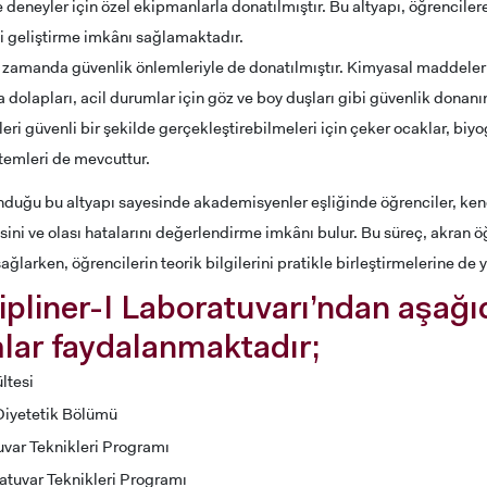
e deneyler için özel ekipmanlarla donatılmıştır. Bu altyapı, öğrencile
ni geliştirme imkânı sağlamaktadır.
 zamanda güvenlik önlemleriyle de donatılmıştır. Kimyasal maddeleri
dolapları, acil durumlar için göz ve boy duşları gibi güvenlik donanım
eri güvenli bir şekilde gerçekleştirebilmeleri için çeker ocaklar, biyo
temleri de mevcuttur.
duğu bu altyapı sayesinde akademisyenler eşliğinde öğrenciler, kend
tesini ve olası hatalarını değerlendirme imkânı bulur. Bu süreç, akran 
ağlarken, öğrencilerin teorik bilgilerini pratikle birleştirmelerine de 
ADAY ÖĞRENCİ
ipliner-I Laboratuvarı’ndan aşağı
lar faydalanmaktadır;
ltesi
iyetetik Bölümü
RNATIONAL
LİSANSÜSTÜ EĞİTİM
ÖNLİSANS ve
ENT
ENSTİTÜSÜ
LİSANS ADAY ÖĞ
uvar Teknikleri Programı
ADAYLARI
atuvar Teknikleri Programı