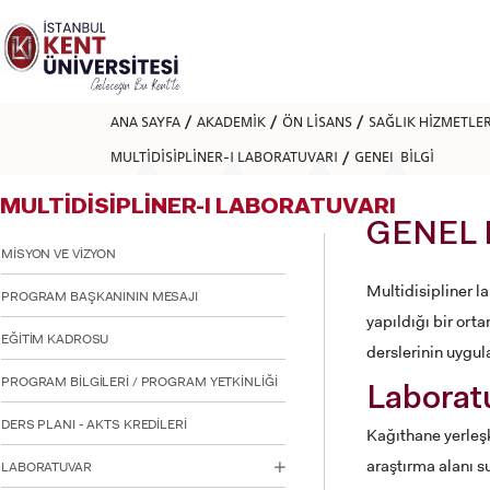
Lütfen
dikkat:
Bu
web
sitesi
bir
ANA SAYFA
AKADEMİK
ÖN LİSANS
SAĞLIK HİZMETLE
erişilebilirlik
sistemi
MULTİDİSİPLİNER-I LABORATUVARI
GENEL BİLGİ
içerir.
Web
MULTİDİSİPLİNER-I LABORATUVARI
sitesini,
ekran
GENEL 
okuyucu
MİSYON VE VİZYON
kullanan
görme
Multidisipliner la
PROGRAM BAŞKANININ MESAJI
engellilere
yapıldığı bir ort
göre
EĞİTİM KADROSU
ayarlamak
derslerinin uygul
için
PROGRAM BİLGİLERİ / PROGRAM YETKİNLİĞİ
Control-
Laboratu
F11'e
basın;
DERS PLANI - AKTS KREDİLERİ
Kağıthane yerleşk
Erişilebilirlik
menüsünü
araştırma alanı su
LABORATUVAR
açmak