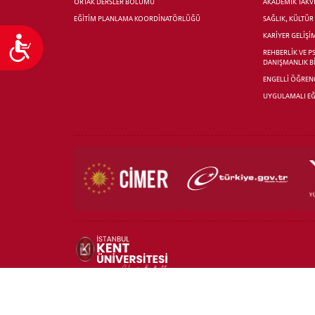
ORTAK DERSLER BÖLÜMÜ
AKADEMİK TAKV
EĞİTİM PLANLAMA KOORDİNATÖRLÜĞÜ
SAĞLIK, KÜLTÜ
KARİYER GELİŞİ
Ulaşılabilirlik
REHBERLİK VE P
DANIŞMANLIK B
ENGELLİ ÖĞRENC
UYGULAMALI EĞ
TÜM HAKLARI SAKLIDIR | COPYRIGHT 2020 | İSTANBUL KENT ÜNİVERSİTESİ