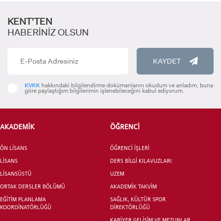
KENT’TEN
HABERİNİZ OLSUN
KAYDET
ADAY ÖĞRENCİ
KVKK
hakkındaki bilgilendirme dokümanlarını okudum ve anladım, buna
göre paylaştığım bilgilerimin işlenebileceğini kabul ediyorum.
AKADEMİK
ÖĞRENCİ
ÖN LİSANS
ÖĞRENCİ İŞLERİ
INTERNATIONAL
LİSANS
DERS BİLGİ KILAVUZLARI
STUDENT
LİSANSÜSTÜ
UZEM
ORTAK DERSLER BÖLÜMÜ
AKADEMİK TAKVİM
EĞİTİM PLANLAMA
SAĞLIK, KÜLTÜR SPOR
KOORDİNATÖRLÜĞÜ
DİREKTÖRLÜĞÜ
KARİYER GELİŞİM VE MEZUNLAR