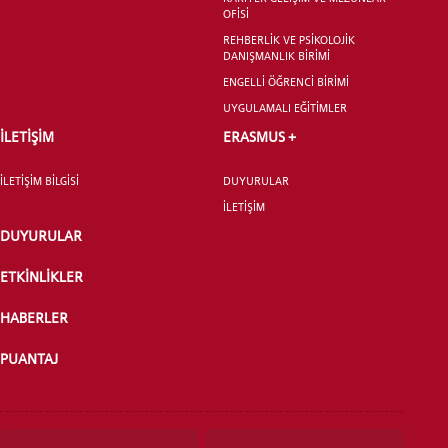
LİSANSÜSTÜ EĞİTİM ENSTİTÜSÜ
OFİSİ
ADAYLARI
REHBERLİK VE PSİKOLOJİK
DANIŞMANLIK BİRİMİ
ENGELLİ ÖĞRENCİ BİRİMİ
UYGULAMALI EĞİTİMLER
İLETİŞİM
ERASMUS +
ÖNLİSANS ve
LİSANS ADAY ÖĞRENCİ
İLETİŞİM BİLGİSİ
DUYURULAR
İLETİŞİM
DUYURULAR
ETKİNLİKLER
YATAY GEÇİŞ
HABERLER
PUANTAJ