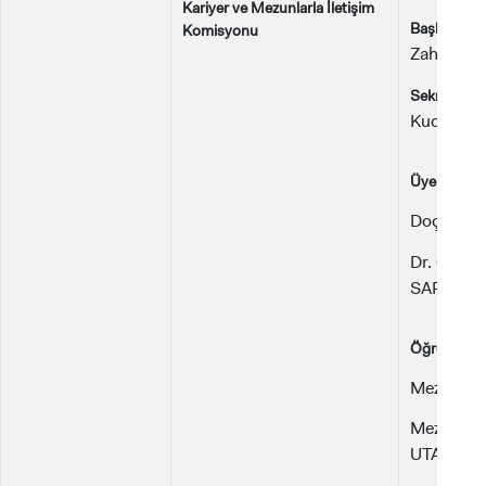
Kariyer ve Mezunlarla İletişim
Başkan Yar
Komisyonu
Zahide A
Sekreter/R
Kudret M
Üyeler:
Doç. Dr.
Dr. Öğr. 
SARIKAY
Öğrenciler:
Mezun Öğ
Mezun Öğ
UTANGA