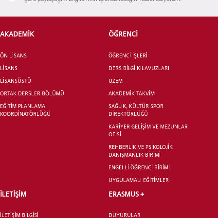
AKADEMİK
ÖĞRENCİ
ÖN LİSANS
ÖĞRENCİ İŞLERİ
LİSANS
DERS BİLGİ KILAVUZLARI
LİSANSÜSTÜ
UZEM
ORTAK DERSLER BÖLÜMÜ
AKADEMİK TAKVİM
EĞİTİM PLANLAMA
SAĞLIK, KÜLTÜR SPOR
KOORDİNATÖRLÜĞÜ
DİREKTÖRLÜĞÜ
KARİYER GELİŞİM VE MEZUNLAR
OFİSİ
REHBERLİK VE PSİKOLOJİK
DANIŞMANLIK BİRİMİ
ENGELLİ ÖĞRENCİ BİRİMİ
UYGULAMALI EĞİTİMLER
İLETİŞİM
ERASMUS +
İLETİŞİM BİLGİSİ
DUYURULAR