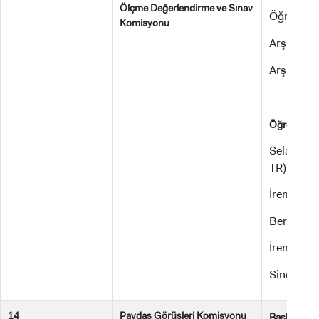
Ölçme Değerlendirme ve Sınav
Öğr. Gör.
Komisyonu
Arş. Gör
Arş. Gör.
Öğrenciler:
Selahaddi
TR)
İrem ALTU
Berivan Çİ
İrem KELE
Sinem SEL
14
Paydaş Görüşleri Komisyonu
Dr
Başkan: