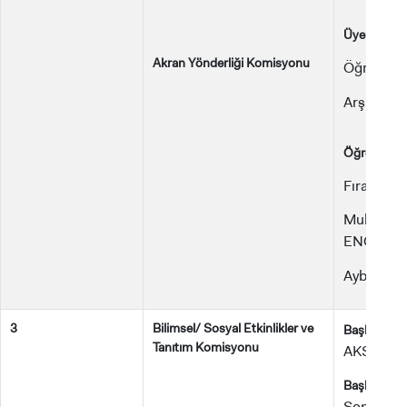
Üyeler:
Akran Yönderliği Komisyonu
Öğr. Gör
Arş. Gör.
Öğrenciler:
Fırat ASL
Muhammed
ENG)
Aybüke K
3
Bilimsel/ Sosyal Etkinlikler ve
Dr
Başkan:
Tanıtım Komisyonu
AKSOY
Başkan Yar
Sona PA