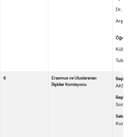
Dr. Öğr. 
Arş. Gör.
Öğrenciler:
Kübra TU
Tuba TUN
6
Erasmus ve Uluslararası
Dr
Başkan:
İlişkiler Komisyonu
AKSOY
Başkan Yar
Sona PA
Sekreter/R
Kudret M