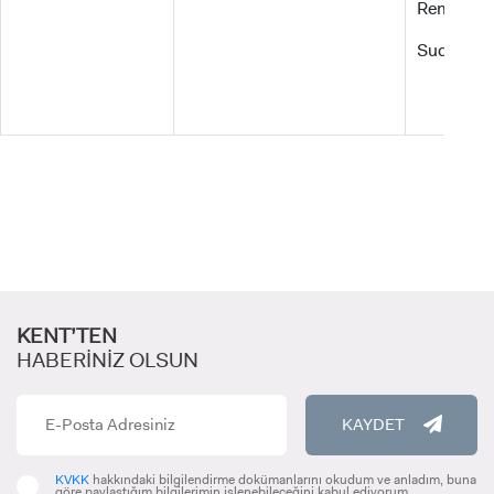
Remzi KILI
Sude Naz K
KENT’TEN
HABERİNİZ OLSUN
KAYDET
KVKK
hakkındaki bilgilendirme dokümanlarını okudum ve anladım, buna
göre paylaştığım bilgilerimin işlenebileceğini kabul ediyorum.