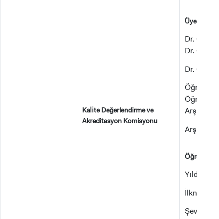
Üyeler:
Dr. Öğr. 
Dr. Öğr. 
Dr. Öğr. 
Öğr. Gör
Öğr. Gör.
li
Ka
te Değerlendirme ve
Arş. Gör.
Akreditasyon Komisyonu
Arş. Gör
Öğrenciler
Yıldırım E
İlknur DA
Şevval GÜ