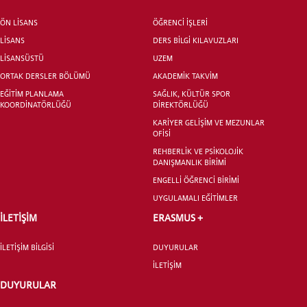
ÖN LİSANS
ÖĞRENCİ İŞLERİ
ÖNLİSANS ve
LİSANS
DERS BİLGİ KILAVUZLARI
LİSANS ADAY ÖĞRENCİ
LİSANSÜSTÜ
UZEM
ORTAK DERSLER BÖLÜMÜ
AKADEMİK TAKVİM
EĞİTİM PLANLAMA
SAĞLIK, KÜLTÜR SPOR
KOORDİNATÖRLÜĞÜ
DİREKTÖRLÜĞÜ
KARİYER GELİŞİM VE MEZUNLAR
OFİSİ
YATAY GEÇİŞ
REHBERLİK VE PSİKOLOJİK
DANIŞMANLIK BİRİMİ
ENGELLİ ÖĞRENCİ BİRİMİ
UYGULAMALI EĞİTİMLER
İLETİŞİM
ERASMUS +
İLETİŞİM BİLGİSİ
DUYURULAR
İLETİŞİM
DUYURULAR