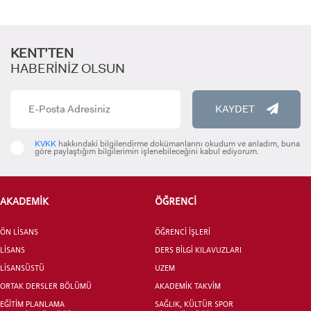
KENT’TEN
HABERİNİZ OLSUN
KAYDET
ADAY ÖĞRENCİ
KVKK
hakkındaki bilgilendirme dokümanlarını okudum ve anladım, buna
göre paylaştığım bilgilerimin işlenebileceğini kabul ediyorum.
AKADEMİK
ÖĞRENCİ
INTERNATIONAL
ÖN LİSANS
ÖĞRENCİ İŞLERİ
STUDENT
LİSANS
DERS BİLGİ KILAVUZLARI
LİSANSÜSTÜ
UZEM
ORTAK DERSLER BÖLÜMÜ
AKADEMİK TAKVİM
EĞİTİM PLANLAMA
SAĞLIK, KÜLTÜR SPOR