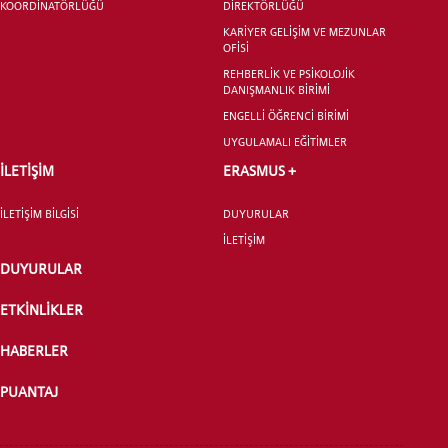
KOORDİNATÖRLÜĞÜ
DİREKTÖRLÜĞÜ
LİSANSÜSTÜ EĞİTİM ENSTİTÜSÜ
KARİYER GELİŞİM VE MEZUNLAR
ADAYLARI
OFİSİ
REHBERLİK VE PSİKOLOJİK
DANIŞMANLIK BİRİMİ
ENGELLİ ÖĞRENCİ BİRİMİ
UYGULAMALI EĞİTİMLER
ÖNLİSANS ve
İLETİŞİM
ERASMUS +
LİSANS ADAY ÖĞRENCİ
İLETİŞİM BİLGİSİ
DUYURULAR
İLETİŞİM
DUYURULAR
ETKİNLİKLER
YATAY GEÇİŞ
HABERLER
PUANTAJ