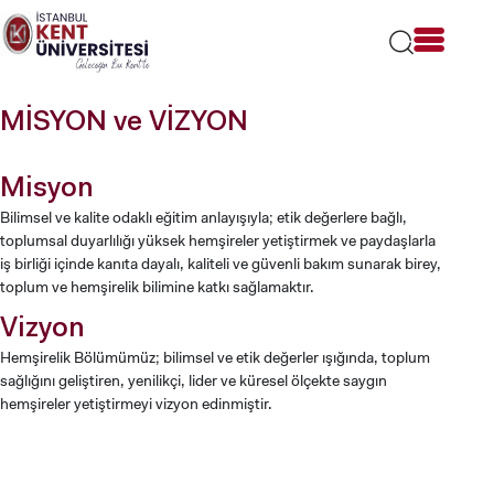
Lütfen
dikkat:
Bu
web
sitesi
MİSYON ve VİZYON
bir
erişilebilirlik
sistemi
Misyon
içerir.
Bilimsel ve kalite odaklı eğitim anlayışıyla; etik değerlere bağlı,
toplumsal duyarlılığı yüksek hemşireler yetiştirmek ve paydaşlarla
iş birliği içinde kanıta dayalı, kaliteli ve güvenli bakım sunarak birey,
toplum ve hemşirelik bilimine katkı sağlamaktır.
Vizyon
Hemşirelik Bölümümüz; bilimsel ve etik değerler ışığında, toplum
sağlığını geliştiren, yenilikçi, lider ve küresel ölçekte saygın
hemşireler yetiştirmeyi vizyon edinmiştir.