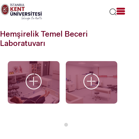
Lütfen
dikkat:
Bu
web
sitesi
Hemşirelik Temel Beceri
bir
erişilebilirlik
Laboratuvarı
sistemi
içerir.