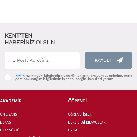
KENT’TEN
HABERİNİZ OLSUN
KAYDET
ADAY ÖĞRENCİ
KVKK
hakkındaki bilgilendirme dokümanlarını okudum ve anladım, buna
göre paylaştığım bilgilerimin işlenebileceğini kabul ediyorum.
AKADEMİK
ÖĞRENCİ
INTERNATIONAL
STUDENT
ÖN LİSANS
ÖĞRENCİ İŞLERİ
LİSANS
DERS BİLGİ KILAVUZLARI
LİSANSÜSTÜ
UZEM