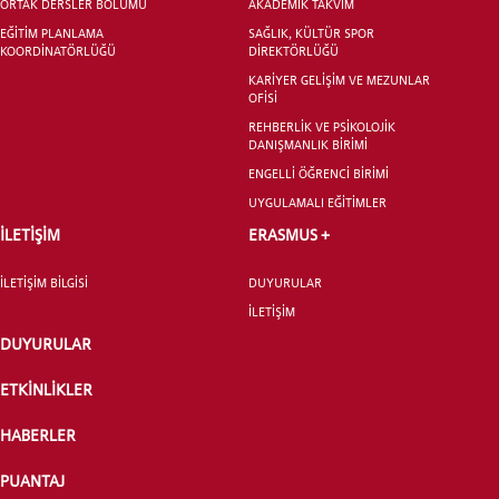
ORTAK DERSLER BÖLÜMÜ
AKADEMİK TAKVİM
EĞİTİM PLANLAMA
SAĞLIK, KÜLTÜR SPOR
LİSANSÜSTÜ EĞİTİM ENSTİTÜSÜ
KOORDİNATÖRLÜĞÜ
DİREKTÖRLÜĞÜ
ADAYLARI
KARİYER GELİŞİM VE MEZUNLAR
OFİSİ
REHBERLİK VE PSİKOLOJİK
DANIŞMANLIK BİRİMİ
ENGELLİ ÖĞRENCİ BİRİMİ
UYGULAMALI EĞİTİMLER
ÖNLİSANS ve
LİSANS ADAY ÖĞRENCİ
İLETİŞİM
ERASMUS +
İLETİŞİM BİLGİSİ
DUYURULAR
İLETİŞİM
DUYURULAR
YATAY GEÇİŞ
ETKİNLİKLER
HABERLER
PUANTAJ