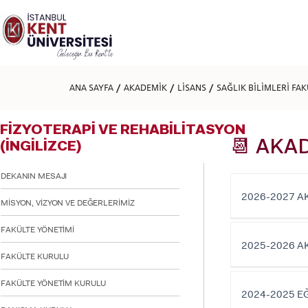
Lütfen
dikkat:
Bu
web
sitesi
bir
erişilebilirlik
ANA SAYFA
AKADEMİK
LİSANS
SAĞLIK BİLİMLERİ FA
sistemi
içerir.
Web
FİZYOTERAPİ VE REHABİLİTASYON
sitesini,
ekran
📆 AKA
(İNGİLİZCE)
okuyucu
kullanan
DEKANIN MESAJI
görme
engellilere
2026-2027 A
MİSYON, VİZYON VE DEĞERLERİMİZ
göre
ayarlamak
için
FAKÜLTE YÖNETİMİ
Control-
2025-2026 A
F11'e
FAKÜLTE KURULU
basın;
Erişilebilirlik
FAKÜLTE YÖNETİM KURULU
menüsünü
2024-2025 E
açmak