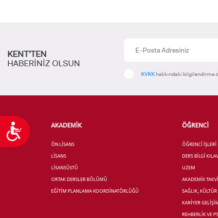
KENT’TEN
HABERİNİZ OLSUN
KVKK
hakkındaki bilgilendirme d
AKADEMİK
ÖĞRENCİ
Ulaşılabilirlik
ÖN LİSANS
ÖĞRENCİ İŞLERİ
LİSANS
DERS BİLGİ KIL
LİSANSÜSTÜ
UZEM
ORTAK DERSLER BÖLÜMÜ
AKADEMİK TAKV
EĞİTİM PLANLAMA KOORDİNATÖRLÜĞÜ
SAĞLIK, KÜLTÜ
KARİYER GELİŞİ
REHBERLİK VE P