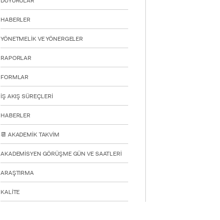
DUYURULAR
HABERLER
YATAY
YÖNETMELİK VE YÖNERGELER
RAPORLAR
FORMLAR
İŞ AKIŞ SÜREÇLERİ
HABERLER
📆 AKADEMİK TAKVİM
AKADEMİSYEN GÖRÜŞME GÜN VE SAATLERİ
ARAŞTIRMA
KALİTE