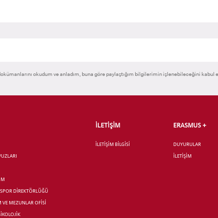
okümanlarını okudum ve anladım, buna göre paylaştığım bilgilerimin işlenebileceğini kabul 
İLETİŞİM
ERASMUS +
İLETİŞİM BİLGİSİ
DUYURULAR
AVUZLARI
İLETİŞİM
İM
R SPOR DİREKTÖRLÜĞÜ
M VE MEZUNLAR OFİSİ
SİKOLOJİK