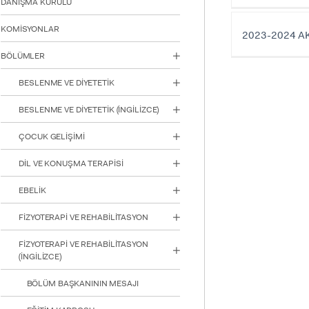
DANIŞMA KURULU
için
Control-
KOMİSYONLAR
F10'a
2023-2024 A
basın.
BÖLÜMLER
BESLENME VE DİYETETİK
BESLENME VE DİYETETİK (İNGİLİZCE)
ÇOCUK GELİŞİMİ
DİL VE KONUŞMA TERAPİSİ
EBELİK
FİZYOTERAPİ VE REHABİLİTASYON
FİZYOTERAPİ VE REHABİLİTASYON
(İNGİLİZCE)
BÖLÜM BAŞKANININ MESAJI