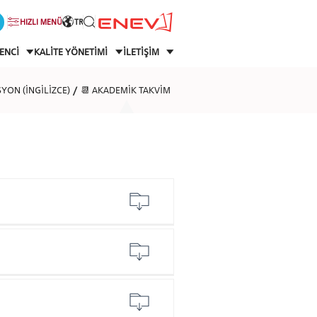
HIZLI MENÜ
TR
ENCİ
KALİTE YÖNETİMİ
İLETİŞİM
YON (İNGİLİZCE)
📆 AKADEMİK TAKVİM