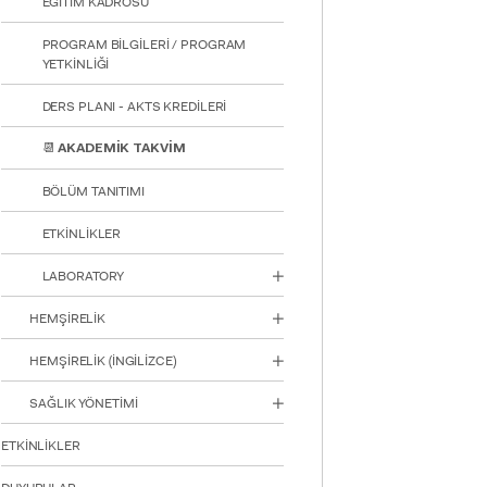
EĞİTİM KADROSU
PROGRAM BİLGİLERİ / PROGRAM
YETKİNLİĞİ
DERS PLANI - AKTS KREDİLERİ
📆 AKADEMİK TAKVİM
BÖLÜM TANITIMI
ETKİNLİKLER
LABORATORY
HEMŞİRELİK
HEMŞİRELİK (İNGİLİZCE)
INTE
STUD
SAĞLIK YÖNETİMİ
ETKİNLİKLER