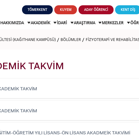
TÖMERKENT
KUYEM
ADAY ÖĞRENCİ
KENT DİŞ
HAKKIMIZDA
AKADEMİK
İDARİ
ARAŞTIRMA
MERKEZLER
ÖĞR
KÜLTESİ (KAĞITHANE KAMPÜSÜ)
BÖLÜMLER
FİZYOTERAPİ VE REHABİLİTAS
DEMİK TAKVİM
KADEMİK TAKVİM
KADEMİK TAKVİM
ĞİTİM-ÖĞRETİM YILI LİSANS-ÖN LİSANS AKADMEİK TAKVİMİ