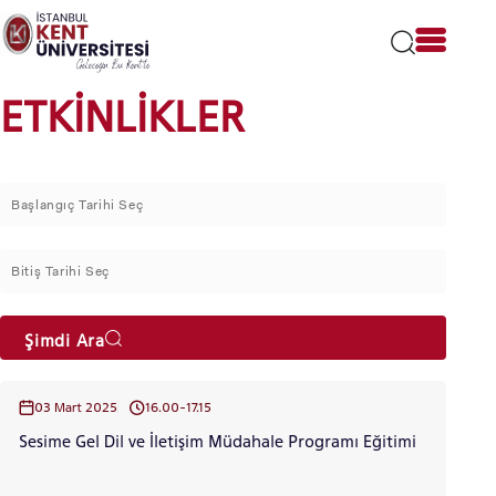
Lütfen
dikkat:
Bu
web
sitesi
ETKİNLİKLER
bir
erişilebilirlik
sistemi
içerir.
Şimdi Ara
03 Mart 2025
16.00-17.15
Sesime Gel Dil ve İletişim Müdahale Programı Eğitimi