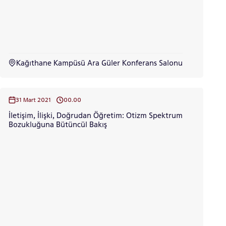
ADAYLARI
Kağıthane Kampüsü Ara Güler Konferans Salonu
ÖNLİSANS ve
LİSANS ADAY ÖĞRENCİ
31 Mart 2021
00.00
İletişim, İlişki, Doğrudan Öğretim: Otizm Spektrum
Bozukluğuna Bütüncül Bakış
YATAY GEÇİŞ