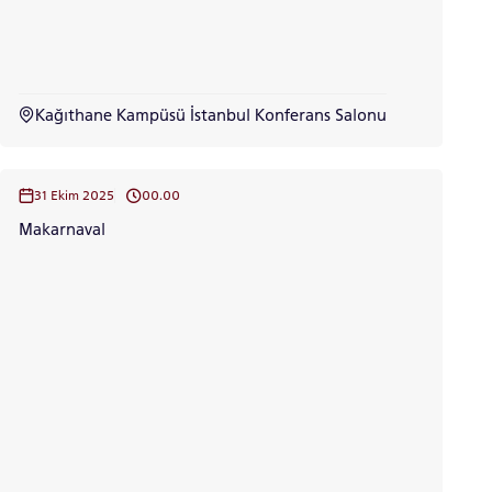
LİSANSÜSTÜ EĞİTİM ENSTİTÜSÜ
ADAYLARI
Kağıthane Kampüsü İstanbul Konferans Salonu
ÖNLİSANS ve
31 Ekim 2025
00.00
LİSANS ADAY ÖĞRENCİ
Makarnaval
YATAY GEÇİŞ