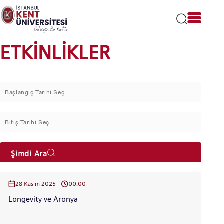
Lütfen
dikkat:
Bu
web
sitesi
ETKİNLİKLER
bir
erişilebilirlik
sistemi
içerir.
Şimdi Ara
28 Kasım 2025
00.00
Longevity ve Aronya