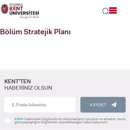
Lütfen
dikkat:
Bu
web
sitesi
Bölüm Stratejik Planı
bir
erişilebilirlik
sistemi
içerir.
KENT’TEN
HABERİNİZ OLSUN
KAYDET
KVKK
hakkındaki bilgilendirme dokümanlarını okudum ve anladım, buna
göre paylaştığım bilgilerimin işlenebileceğini kabul ediyorum.