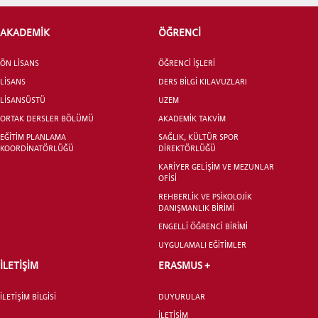
AKADEMİK
ÖĞRENCİ
ÖN LİSANS
ÖĞRENCİ İŞLERİ
ADAY ÖĞRENCİ
LİSANS
DERS BİLGİ KILAVUZLARI
LİSANSÜSTÜ
UZEM
ORTAK DERSLER BÖLÜMÜ
AKADEMİK TAKVİM
EĞİTİM PLANLAMA
SAĞLIK, KÜLTÜR SPOR
KOORDİNATÖRLÜĞÜ
DİREKTÖRLÜĞÜ
KARİYER GELİŞİM VE MEZUNLAR
INTERNATIONAL
OFİSİ
STUDENT
REHBERLİK VE PSİKOLOJİK
DANIŞMANLIK BİRİMİ
ENGELLİ ÖĞRENCİ BİRİMİ
UYGULAMALI EĞİTİMLER
İLETİŞİM
ERASMUS +
LİSANSÜSTÜ EĞİTİM ENSTİTÜSÜ
ADAYLARI
İLETİŞİM BİLGİSİ
DUYURULAR
İLETİŞİM