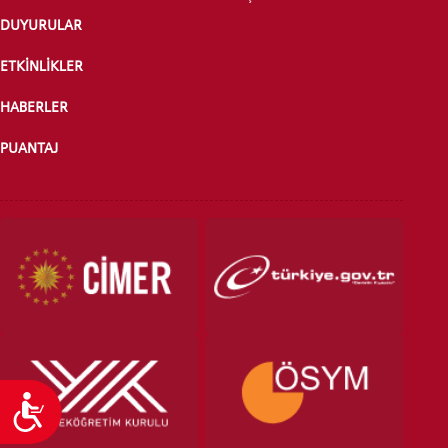
DUYURULAR
ETKİNLİKLER
ÖNLİSANS ve
LİSANS ADAY ÖĞRENCİ
HABERLER
PUANTAJ
YATAY GEÇİŞ
Ulaşılabilirlik