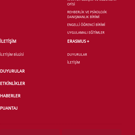
LİSANSÜSTÜ EĞİTİM ENSTİTÜSÜ
OFİSİ
ADAYLARI
REHBERLİK VE PSİKOLOJİK
DANIŞMANLIK BİRİMİ
ENGELLİ ÖĞRENCİ BİRİMİ
UYGULAMALI EĞİTİMLER
İLETİŞİM
ERASMUS +
ÖNLİSANS ve
LİSANS ADAY ÖĞRENCİ
İLETİŞİM BİLGİSİ
DUYURULAR
İLETİŞİM
DUYURULAR
ETKİNLİKLER
YATAY GEÇİŞ
HABERLER
PUANTAJ