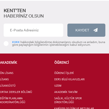
KENT’TEN
HABERİNİZ OLSUN
KAYDET
ADAY ÖĞRENCİ
KVKK
hakkındaki bilgilendirme dokümanlarını okudum ve anladım, buna
göre paylaştığım bilgilerimin işlenebileceğini kabul ediyorum.
AKADEMİK
ÖĞRENCİ
ÖN LİSANS
ÖĞRENCİ İŞLERİ
INTERNATIONAL
LİSANS
DERS BİLGİ KILAVUZLARI
STUDENT
LİSANSÜSTÜ
UZEM
ORTAK DERSLER BÖLÜMÜ
AKADEMİK TAKVİM
EĞİTİM PLANLAMA
SAĞLIK, KÜLTÜR SPOR
KOORDİNATÖRLÜĞÜ
DİREKTÖRLÜĞÜ
KARİYER GELİŞİM VE MEZUNLAR