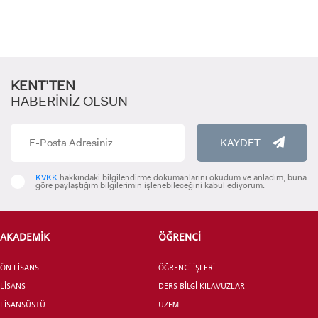
KENT’TEN
HABERİNİZ OLSUN
KAYDET
ADAY ÖĞRENCİ
KVKK
hakkındaki bilgilendirme dokümanlarını okudum ve anladım, buna
göre paylaştığım bilgilerimin işlenebileceğini kabul ediyorum.
AKADEMİK
ÖĞRENCİ
INTERNATIONAL
STUDENT
ÖN LİSANS
ÖĞRENCİ İŞLERİ
LİSANS
DERS BİLGİ KILAVUZLARI
LİSANSÜSTÜ
UZEM