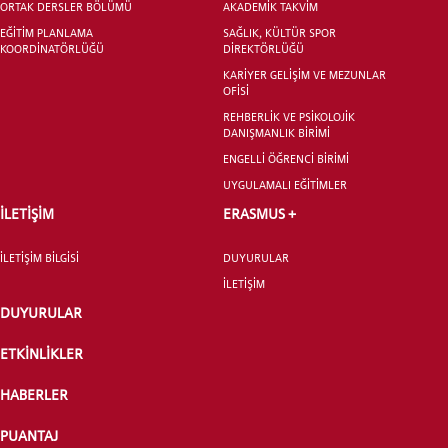
ORTAK DERSLER BÖLÜMÜ
AKADEMİK TAKVİM
EĞİTİM PLANLAMA
SAĞLIK, KÜLTÜR SPOR
LİSANSÜSTÜ EĞİTİM ENSTİTÜSÜ
KOORDİNATÖRLÜĞÜ
DİREKTÖRLÜĞÜ
ADAYLARI
KARİYER GELİŞİM VE MEZUNLAR
OFİSİ
REHBERLİK VE PSİKOLOJİK
DANIŞMANLIK BİRİMİ
ENGELLİ ÖĞRENCİ BİRİMİ
ÖNLİSANS ve
UYGULAMALI EĞİTİMLER
LİSANS ADAY ÖĞRENCİ
İLETİŞİM
ERASMUS +
İLETİŞİM BİLGİSİ
DUYURULAR
İLETİŞİM
DUYURULAR
YATAY GEÇİŞ
ETKİNLİKLER
HABERLER
PUANTAJ