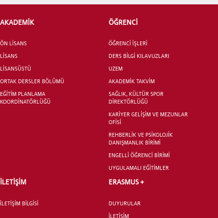
AKADEMİK
ÖĞRENCİ
ADAY ÖĞRENCİ
ÖN LİSANS
ÖĞRENCİ İŞLERİ
LİSANS
DERS BİLGİ KILAVUZLARI
LİSANSÜSTÜ
UZEM
ORTAK DERSLER BÖLÜMÜ
AKADEMİK TAKVİM
EĞİTİM PLANLAMA
SAĞLIK, KÜLTÜR SPOR
INTERNATIONAL
KOORDİNATÖRLÜĞÜ
DİREKTÖRLÜĞÜ
STUDENT
KARİYER GELİŞİM VE MEZUNLAR
OFİSİ
REHBERLİK VE PSİKOLOJİK
DANIŞMANLIK BİRİMİ
ENGELLİ ÖĞRENCİ BİRİMİ
UYGULAMALI EĞİTİMLER
LİSANSÜSTÜ EĞİTİM ENSTİTÜSÜ
ADAYLARI
İLETİŞİM
ERASMUS +
İLETİŞİM BİLGİSİ
DUYURULAR
İLETİŞİM