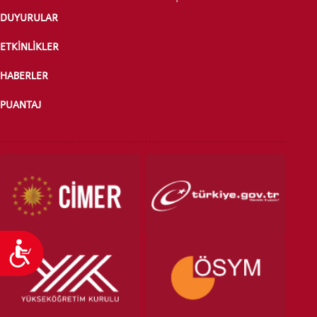
DUYURULAR
ÖNLİSANS ve
LİSANS ADAY ÖĞRENCİ
ETKİNLİKLER
HABERLER
PUANTAJ
YATAY GEÇİŞ
Ulaşılabilirlik