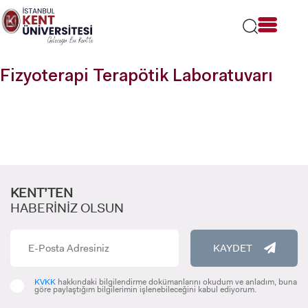
Lütfen
dikkat:
Bu
web
sitesi
Fizyoterapi Terapötik Laboratuvarı
bir
erişilebilirlik
sistemi
içerir.
KENT’TEN
HABERİNİZ OLSUN
KAYDET
KVKK
hakkındaki bilgilendirme dokümanlarını okudum ve anladım, buna
göre paylaştığım bilgilerimin işlenebileceğini kabul ediyorum.