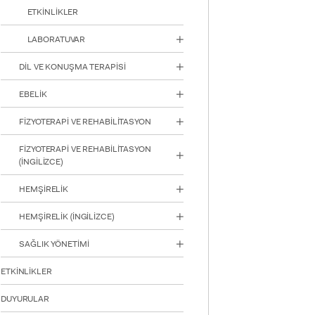
ETKİNLİKLER
LABORATUVAR
DİL VE KONUŞMA TERAPİSİ
EBELİK
FİZYOTERAPİ VE REHABİLİTASYON
FİZYOTERAPİ VE REHABİLİTASYON
(İNGİLİZCE)
HEMŞİRELİK
HEMŞİRELİK (İNGİLİZCE)
INTE
STUD
SAĞLIK YÖNETİMİ
ETKİNLİKLER
DUYURULAR