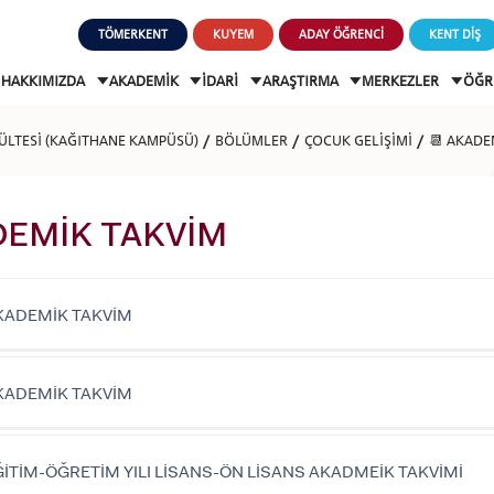
TÖMERKENT
KUYEM
ADAY ÖĞRENCİ
KENT DİŞ
HAKKIMIZDA
AKADEMİK
İDARİ
ARAŞTIRMA
MERKEZLER
ÖĞR
KÜLTESİ (KAĞITHANE KAMPÜSÜ)
BÖLÜMLER
ÇOCUK GELİŞİMİ
📆 AKADE
DEMİK TAKVİM
KADEMİK TAKVİM
KADEMİK TAKVİM
ĞİTİM-ÖĞRETİM YILI LİSANS-ÖN LİSANS AKADMEİK TAKVİMİ