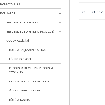
için
KOMİSYONLAR
Control-
F10'a
2023-2024 A
BÖLÜMLER
basın.
BESLENME VE DİYETETİK
BESLENME VE DİYETETİK (İNGİLİZCE)
ÇOCUK GELİŞİMİ
BÖLÜM BAŞKANININ MESAJI
EĞİTİM KADROSU
PROGRAM BİLGİLERİ / PROGRAM
YETKİNLİĞİ
DERS PLANI - AKTS KREDİLERİ
📆 AKADEMİK TAKVİM
BÖLÜM TANITIMI