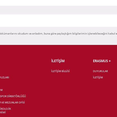
okümanlarını okudum ve anladım, buna göre paylaştığım bilgilerimin işlenebileceğini kabul 
İLETİŞİM
ERASMUS +
İLETİŞİM BİLGİSİ
DUYURULAR
AVUZLARI
İLETİŞİM
İM
R SPOR DİREKTÖRLÜĞÜ
M VE MEZUNLAR OFİSİ
SİKOLOJİK
İRİMİ