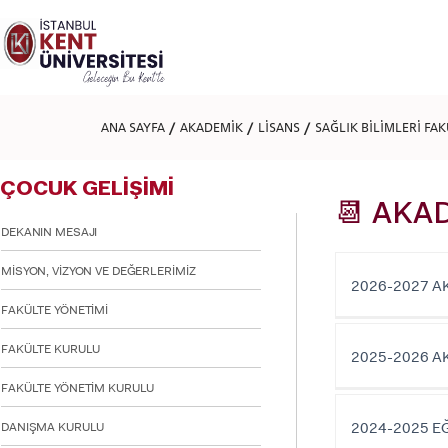
Lütfen
dikkat:
Bu
web
sitesi
bir
erişilebilirlik
ANA SAYFA
AKADEMİK
LİSANS
SAĞLIK BİLİMLERİ FA
sistemi
içerir.
Web
ÇOCUK GELİŞİMİ
sitesini,
ekran
📆 AKA
okuyucu
DEKANIN MESAJI
kullanan
görme
MİSYON, VİZYON VE DEĞERLERİMİZ
engellilere
2026-2027 A
göre
FAKÜLTE YÖNETİMİ
ayarlamak
için
FAKÜLTE KURULU
Control-
2025-2026 A
F11'e
basın;
FAKÜLTE YÖNETİM KURULU
Erişilebilirlik
menüsünü
2024-2025 E
DANIŞMA KURULU
açmak