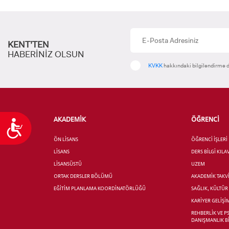
KENT’TEN
HABERİNİZ OLSUN
KVKK
hakkındaki bilgilendirme d
AKADEMİK
ÖĞRENCİ
Ulaşılabilirlik
ÖN LİSANS
ÖĞRENCİ İŞLERİ
LİSANS
DERS BİLGİ KIL
LİSANSÜSTÜ
UZEM
ORTAK DERSLER BÖLÜMÜ
AKADEMİK TAKV
EĞİTİM PLANLAMA KOORDİNATÖRLÜĞÜ
SAĞLIK, KÜLTÜ
KARİYER GELİŞİ
REHBERLİK VE P
DANIŞMANLIK B