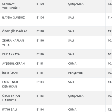
SERENAY
B1101
ÇARŞAMBA
13
TULUNOĞLU
İLAYDA GÜNDÜZ
B1101
SALI
11
ÖZGE ŞİİR DAĞLAR
B1110
SALI
13
ZEHRA KAPLAN
B1110
SALI
10
YERAL
ADAY ÖĞRENCİ
ELİF AKKAYA
B1116
SALI
10
AYŞEGÜL CERAN
B1111
CUMA
10
İREM İLHAN
B1111
PERŞEMBE
10
RNATIONAL
LİSANSÜSTÜ EĞİTİM
ÖNLİSANS ve
EMİNE NUR
B1113
SALI
13
ENT
ENSTİTÜSÜ
LİSANS ADAY ÖĞ
DEMİRCAN
ADAYLARI
ÖZGE ERTAN
B1113
ÇARŞAMBA
10
HARPUTLU
FATİH BALİ
B1114
CUMA
12