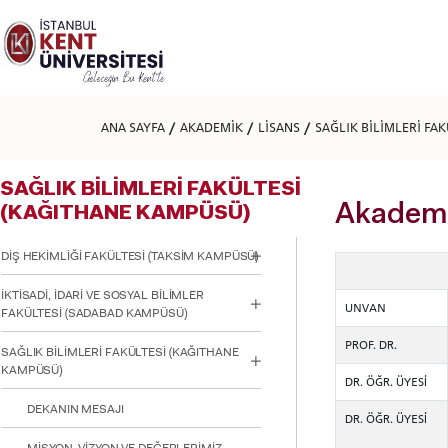
Lütfen
dikkat:
Bu
web
sitesi
bir
erişilebilirlik
ANA SAYFA
AKADEMİK
LİSANS
SAĞLIK BİLİMLERİ FA
sistemi
içerir.
Web
SAĞLIK BİLİMLERİ FAKÜLTESİ
sitesini,
ekran
Akademi
(KAĞITHANE KAMPÜSÜ)
okuyucu
kullanan
DİŞ HEKİMLİĞİ FAKÜLTESİ (TAKSİM KAMPÜSÜ)
görme
engellilere
İKTİSADİ, İDARİ VE SOSYAL BİLİMLER
göre
UNVAN
FAKÜLTESİ (SADABAD KAMPÜSÜ)
ayarlamak
için
PROF. DR.
Control-
SAĞLIK BİLİMLERİ FAKÜLTESİ (KAĞITHANE
F11'e
KAMPÜSÜ)
DR. ÖĞR. ÜYESİ
basın;
Erişilebilirlik
DEKANIN MESAJI
DR. ÖĞR. ÜYESİ
menüsünü
açmak