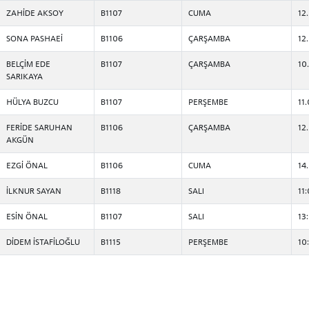
ZAHİDE AKSOY
B1107
CUMA
12
SONA PASHAEİ
B1106
ÇARŞAMBA
12
BELÇİM EDE
B1107
ÇARŞAMBA
10
SARIKAYA
HÜLYA BUZCU
B1107
PERŞEMBE
11
FERİDE SARUHAN
B1106
ÇARŞAMBA
12
AKGÜN
EZGİ ÖNAL
B1106
CUMA
14
İLKNUR SAYAN
B1118
SALI
11
ESİN ÖNAL
B1107
SALI
13
DİDEM İSTAFİLOĞLU
B1115
PERŞEMBE
10