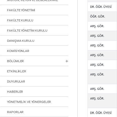
MİSYON, VİZYON VE DEĞERLERİMİZ
için
DR. ÖĞR. ÜYESİ
Control-
FAKÜLTE YÖNETİMİ
F10'a
ÖĞR. GÖR.
basın.
FAKÜLTE KURULU
ARŞ. GÖR.
FAKÜLTE YÖNETİM KURULU
ARŞ. GÖR.
DANIŞMA KURULU
ARŞ. GÖR.
KOMİSYONLAR
ARŞ. GÖR.
BÖLÜMLER
ARŞ. GÖR.
ETKİNLİKLER
ARŞ. GÖR.
DUYURULAR
ARŞ. GÖR.
HABERLER
ARŞ. GÖR.
YÖNETMELİK VE YÖNERGELER
RAPORLAR
DR. ÖĞR. ÜYESİ