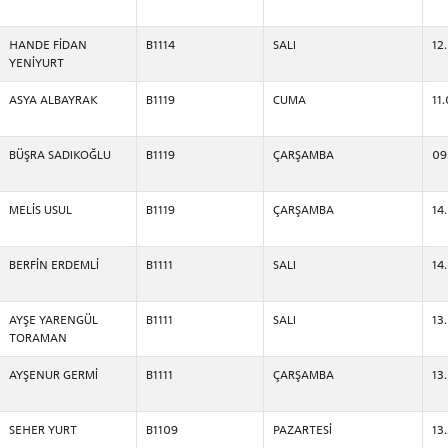
HANDE FİDAN
B1114
SALI
12
 GEÇİŞ
YENİYURT
ASYA ALBAYRAK
B1119
CUMA
11
BÜŞRA SADIKOĞLU
B1119
ÇARŞAMBA
09
MELİS USUL
B1119
ÇARŞAMBA
14
BERFİN ERDEMLİ
B1111
SALI
14
AYŞE YARENGÜL
B1111
SALI
13
TORAMAN
AYŞENUR GERMİ
B1111
ÇARŞAMBA
13
SEHER YURT
B1109
PAZARTESİ
13