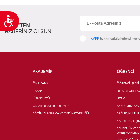
Ulaşılabilirlik
KENT’TEN
HABERİNİZ OLSUN
KVKK
hakkındaki bilgilendirme d
AKADEMİK
ÖĞRENCİ
ÖN LİSANS
ÖĞRENCİ İŞLERİ
LİSANS
DERS BİLGİ KIL
LİSANSÜSTÜ
UZEM
ORTAK DERSLER BÖLÜMÜ
AKADEMİK TAKV
EĞİTİM PLANLAMA KOORDİNATÖRLÜĞÜ
SAĞLIK, KÜLTÜ
KARİYER GELİŞİ
REHBERLİK VE P
DANIŞMANLIK B