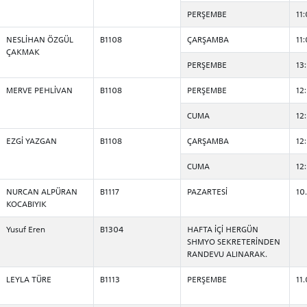
PERŞEMBE
11
NESLİHAN ÖZGÜL
B1108
ÇARŞAMBA
11
ÇAKMAK
PERŞEMBE
13
MERVE PEHLİVAN
B1108
PERŞEMBE
12
CUMA
12
EZGİ YAZGAN
B1108
ÇARŞAMBA
12
CUMA
12
NURCAN ALPÜRAN
B1117
PAZARTESİ
10
KOCABIYIK
Yusuf Eren
B1304
HAFTA İÇİ HERGÜN
SHMYO SEKRETERİNDEN
RANDEVU ALINARAK.
LEYLA TÜRE
B1113
PERŞEMBE
11