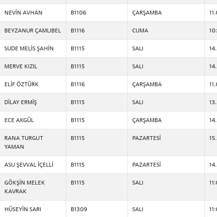
NEVİN AVHAN
B1106
ÇARŞAMBA
11
BEYZANUR ÇAMLIBEL
B1116
CUMA
10
SUDE MELİS ŞAHİN
B1115
SALI
14
MERVE KIZIL
B1115
SALI
14
ELİF ÖZTÜRK
B1116
ÇARŞAMBA
11
DİLAY ERMİŞ
B1115
SALI
13
ECE AKGÜL
B1115
ÇARŞAMBA
14
RANA TURGUT
B1115
PAZARTESİ
15
YAMAN
ASU ŞEVVAL İÇELLİ
B1115
PAZARTESİ
14
GÖKŞİN MELEK
B1115
SALI
11
KAVRAK
HÜSEYİN SARI
B1309
SALI
11