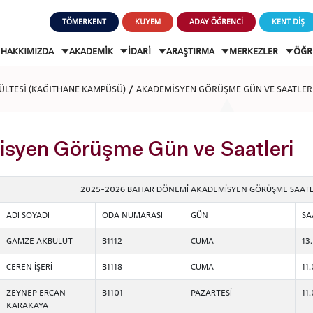
TÖMERKENT
KUYEM
ADAY ÖĞRENCİ
KENT DİŞ
HAKKIMIZDA
AKADEMİK
İDARİ
ARAŞTIRMA
MERKEZLER
ÖĞR
KÜLTESİ (KAĞITHANE KAMPÜSÜ)
AKADEMİSYEN GÖRÜŞME GÜN VE SAATLER
syen Görüşme Gün ve Saatleri
2025-2026 BAHAR DÖNEMİ AKADEMİSYEN GÖRÜŞME SAATL
ADI SOYADI
ODA NUMARASI
GÜN
SA
GAMZE AKBULUT
B1112
CUMA
13
CEREN İŞERİ
B1118
CUMA
11
ZEYNEP ERCAN
B1101
PAZARTESİ
11
KARAKAYA