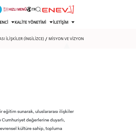
HIZLI MENÜ
TR
ENCİ
KALİTE YÖNETİMİ
İLETİŞİM
I İLİŞKİLER (İNGİLİZCE)
MİSYON VE VİZYON
 eğitim sunarak, uluslararası ilişkiler
 ve Cumhuriyet değerlerine duyarlı,
, evrensel kültüre sahip, topluma