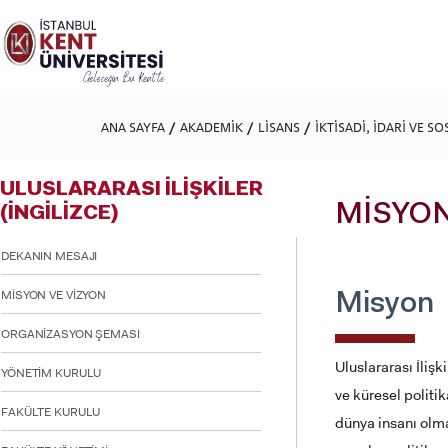
Lütfen
dikkat:
Bu
web
sitesi
bir
erişilebilirlik
ANA SAYFA
AKADEMİK
LİSANS
İKTİSADİ, İDARİ VE S
sistemi
içerir.
Web
ULUSLARARASI İLİŞKİLER
sitesini,
ekran
MİSYON
(İNGİLİZCE)
okuyucu
kullanan
DEKANIN MESAJI
görme
engellilere
MİSYON VE VİZYON
göre
Misyon
ayarlamak
için
ORGANİZASYON ŞEMASI
Control-
Uluslararası İliş
F11'e
YÖNETİM KURULU
basın;
ve küresel politik
Erişilebilirlik
FAKÜLTE KURULU
dünya insanı olma
menüsünü
açmak