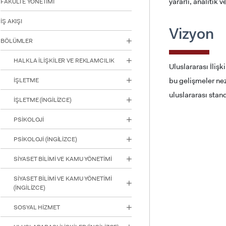
yararlı, analitik
FAKÜLTE YÖNETİMİ
için
Control-
İŞ AKIŞI
F10'a
Vizyon
basın.
BÖLÜMLER
HALKLA İLİŞKİLER VE REKLAMCILIK
Uluslararası İliş
bu gelişmeler nez
İŞLETME
uluslararası stan
‏‏‏‏‏İŞLETME (İNGİLİZCE)
PSİKOLOJİ
PSİKOLOJİ (İNGİLİZCE)
SİYASET BİLİMİ VE KAMU YÖNETİMİ
SİYASET BİLİMİ VE KAMU YÖNETİMİ
(İNGİLİZCE)
SOSYAL HİZMET