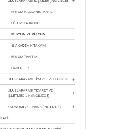
ULUSLARARASI İLİŞKİLER (İNGİLİZCE)
BÖLÜM BAŞKANIN MESAJI
EĞİTİM KADROSU
MİSYON VE VİZYON
📆 AKADEMİK TAKVİM
BÖLÜM TANITIMI
HABERLER
ULUSLARARASI TİCARET VE LOJİSTİK
ULUSLARARASI TİCARET VE
İŞLETMECİLİK (İNGİLİZCE)
EKONOMİ VE FİNANS (İNGİLİZCE)
INTE
STUD
KALİTE