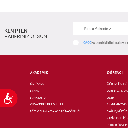
KENT’TEN
HABERİNİZ OLSUN
KVKK
hakkındaki bilgilendirme d
AKADEMİK
ÖĞRENCİ
ÖN LİSANS
ÖĞRENCİ İŞLERİ
LİSANS
DERS BİLGİ KIL
Ulaşılabilirlik
LİSANSÜSTÜ
UZEM
ORTAK DERSLER BÖLÜMÜ
AKADEMİK TAKV
EĞİTİM PLANLAMA KOORDİNATÖRLÜĞÜ
SAĞLIK, KÜLTÜ
KARİYER GELİŞİ
REHBERLİK VE P