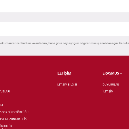
okümanlarını okudum ve anladım, buna göre paylaştığım bilgilerimin işlenebileceğini kabul 
İLETİŞİM
ERASMUS +
İLETİŞİM BİLGİSİ
DUYURULAR
AVUZLARI
İLETİŞİM
İM
R SPOR DİREKTÖRLÜĞÜ
M VE MEZUNLAR OFİSİ
SİKOLOJİK