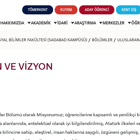
TÖMERKENT
KUYEM
ADAY ÖĞRENCİ
KENT DİŞ
HAKKIMIZDA
AKADEMİK
İDARİ
ARAŞTIRMA
MERKEZLER
ÖĞR
OSYAL BİLİMLER FAKÜLTESİ (SADABAD KAMPÜSÜ)
BÖLÜMLER
ULUSLARARAS
 VE VİZYON
kiler Bölümü olarak Misyonumuz; öğrencilerine kapsamlı ve yenilikçi bir
a alanlarında, entelektüel olarak iyi bilgilendirilmiş, Atatürk ilkeleri
 bilincine sahip, eleştirel, insan haklarına saygılı, özgüveni gelişmiş