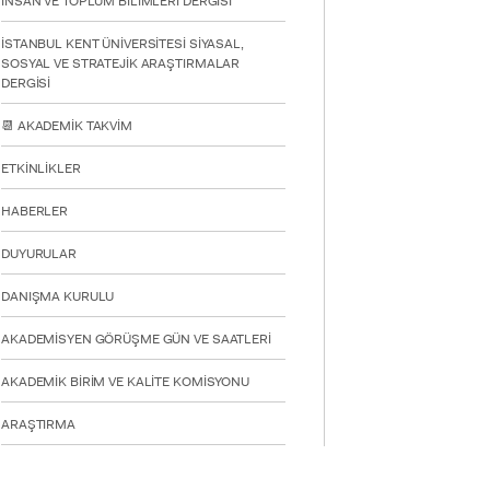
İNSAN VE TOPLUM BİLİMLERİ DERGİSİ
İSTANBUL KENT ÜNİVERSİTESİ SİYASAL,
SOSYAL VE STRATEJİK ARAŞTIRMALAR
DERGİSİ
YATAY
📆 AKADEMİK TAKVİM
ETKİNLİKLER
HABERLER
DUYURULAR
DANIŞMA KURULU
AKADEMİSYEN GÖRÜŞME GÜN VE SAATLERİ
AKADEMİK BİRİM VE KALİTE KOMİSYONU
ARAŞTIRMA