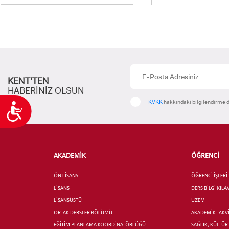
KENT’TEN
HABERİNİZ OLSUN
KVKK
hakkındaki bilgilendirme d
Ulaşılabilirlik
AKADEMİK
ÖĞRENCİ
ÖN LİSANS
ÖĞRENCİ İŞLERİ
LİSANS
DERS BİLGİ KIL
LİSANSÜSTÜ
UZEM
ORTAK DERSLER BÖLÜMÜ
AKADEMİK TAKV
EĞİTİM PLANLAMA KOORDİNATÖRLÜĞÜ
SAĞLIK, KÜLTÜ