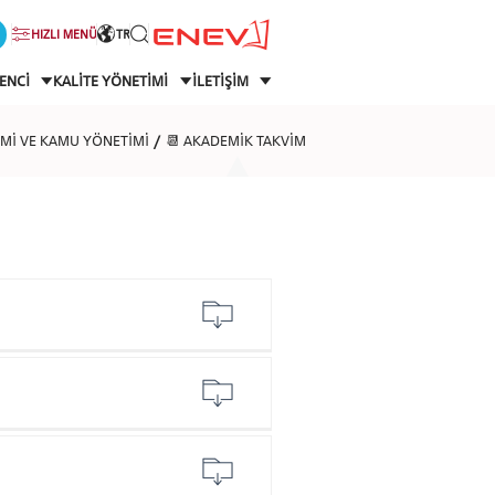
HIZLI MENÜ
TR
ENCİ
KALİTE YÖNETİMİ
İLETİŞİM
LİMİ VE KAMU YÖNETİMİ
📆 AKADEMİK TAKVİM