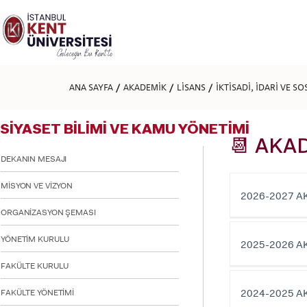
Lütfen
dikkat:
Bu
web
sitesi
bir
erişilebilirlik
ANA SAYFA
AKADEMİK
LİSANS
İKTİSADİ, İDARİ VE S
sistemi
içerir.
Web
SİYASET BİLİMİ VE KAMU YÖNETİMİ
sitesini,
ekran
📆 AKA
okuyucu
DEKANIN MESAJI
kullanan
görme
MİSYON VE VİZYON
engellilere
2026-2027 A
göre
ORGANİZASYON ŞEMASI
ayarlamak
için
YÖNETİM KURULU
Control-
2025-2026 A
F11'e
basın;
FAKÜLTE KURULU
Erişilebilirlik
menüsünü
2024-2025 A
FAKÜLTE YÖNETİMİ
açmak