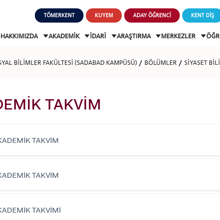
TÖMERKENT
KUYEM
ADAY ÖĞRENCİ
KENT DİŞ
HAKKIMIZDA
AKADEMİK
İDARİ
ARAŞTIRMA
MERKEZLER
ÖĞR
OSYAL BİLİMLER FAKÜLTESİ (SADABAD KAMPÜSÜ)
BÖLÜMLER
SİYASET Bİ
DEMİK TAKVİM
KADEMİK TAKVİM
KADEMİK TAKVİM
KADEMİK TAKVİMİ