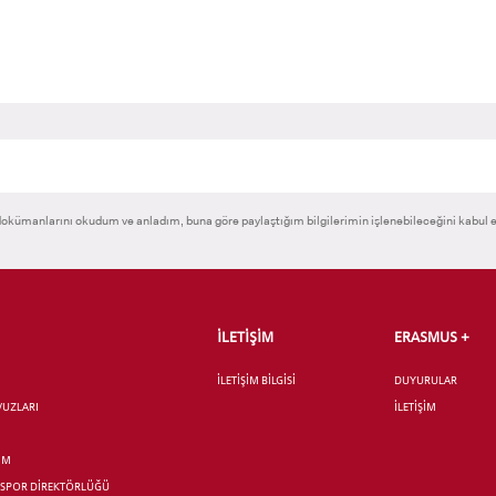
okümanlarını okudum ve anladım, buna göre paylaştığım bilgilerimin işlenebileceğini kabul 
İLETİŞİM
ERASMUS +
İLETİŞİM BİLGİSİ
DUYURULAR
AVUZLARI
İLETİŞİM
İM
R SPOR DİREKTÖRLÜĞÜ