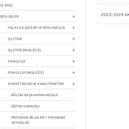
için
İŞ AKIŞI
Control-
F10'a
2023-2024 A
BÖLÜMLER
basın.
HALKLA İLİŞKİLER VE REKLAMCILIK
İŞLETME
‏‏‏‏‏İŞLETME (İNGİLİZCE)
PSİKOLOJİ
PSİKOLOJİ (İNGİLİZCE)
SİYASET BİLİMİ VE KAMU YÖNETİMİ
BÖLÜM BAŞKANININ MESAJI
EĞİTİM KADROSU
PROGRAM BİLGİLERİ / PROGRAM
YETKİNLİĞİ