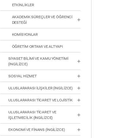
ETKİNLİKLER
AKADEMİK SÜREÇLER VE ÖĞRENCİ
DESTEĞİ
KOMİSYONLAR
INTE
ÖĞRETİM ORTAMI VE ALTYAPI
STUD
SİYASET BİLİMİ VE KAMU YÖNETİMİ
(İNGİLİZCE)
SOSYAL HİZMET
ULUSLARARASI İLİŞKİLER (İNGİLİZCE)
YATAY
ULUSLARARASI TİCARET VE LOJİSTİK
ULUSLARARASI TİCARET VE
İŞLETMECİLİK (İNGİLİZCE)
EKONOMİ VE FİNANS (İNGİLİZCE)