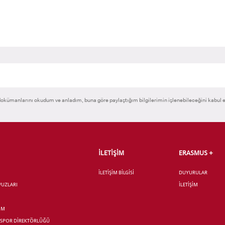
okümanlarını okudum ve anladım, buna göre paylaştığım bilgilerimin işlenebileceğini kabul 
İLETİŞİM
ERASMUS +
İLETİŞİM BİLGİSİ
DUYURULAR
AVUZLARI
İLETİŞİM
İM
R SPOR DİREKTÖRLÜĞÜ