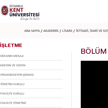
Lütfen
dikkat:
Bu
web
sitesi
bir
erişilebilirlik
ANA SAYFA
AKADEMİK
LİSANS
İKTİSADİ, İDARİ VE S
sistemi
içerir.
Web
İŞLETME
sitesini,
ekran
BÖLÜM 
okuyucu
DEKANIN MESAJI
kullanan
görme
MİSYON VE VİZYON
engellilere
göre
ORGANİZASYON ŞEMASI
ayarlamak
için
YÖNETİM KURULU
Control-
F11'e
basın;
FAKÜLTE KURULU
Erişilebilirlik
menüsünü
FAKÜLTE YÖNETİMİ
açmak