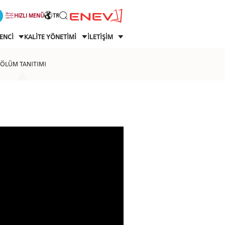
HIZLI MENÜ
TR
ENCİ
KALİTE YÖNETİMİ
İLETİŞİM
ÖLÜM TANITIMI