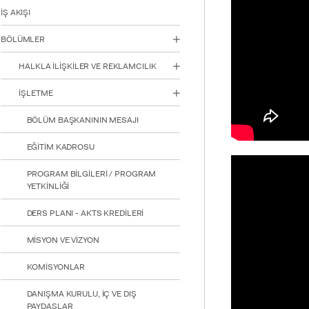
için
İŞ AKIŞI
Control-
F10'a
BÖLÜMLER
basın.
HALKLA İLİŞKİLER VE REKLAMCILIK
İŞLETME
BÖLÜM BAŞKANININ MESAJI
EĞİTİM KADROSU
PROGRAM BİLGİLERİ / PROGRAM
YETKİNLİĞİ
DERS PLANI - AKTS KREDİLERİ
MİSYON VE VİZYON
KOMİSYONLAR
DANIŞMA KURULU, İÇ VE DIŞ
PAYDAŞLAR