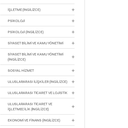
‏‏‏‏‏İŞLETME (İNGİLİZCE)
PSİKOLOJİ
PSİKOLOJİ (İNGİLİZCE)
SİYASET BİLİMİ VE KAMU YÖNETİMİ
INTE
SİYASET BİLİMİ VE KAMU YÖNETİMİ
STUD
(İNGİLİZCE)
SOSYAL HİZMET
ULUSLARARASI İLİŞKİLER (İNGİLİZCE)
ULUSLARARASI TİCARET VE LOJİSTİK
YATAY
ULUSLARARASI TİCARET VE
İŞLETMECİLİK (İNGİLİZCE)
EKONOMİ VE FİNANS (İNGİLİZCE)