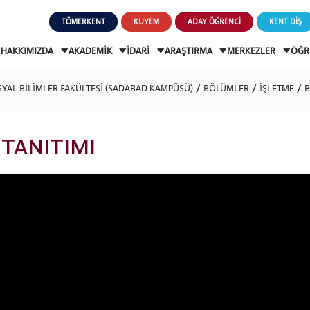
TÖMERKENT
KUYEM
ADAY ÖĞRENCİ
KENT DİŞ
HAKKIMIZDA
AKADEMİK
İDARİ
ARAŞTIRMA
MERKEZLER
ÖĞR
OSYAL BİLİMLER FAKÜLTESİ (SADABAD KAMPÜSÜ)
BÖLÜMLER
İŞLETME
B
TANITIMI