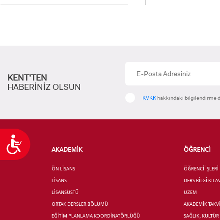
KENT’TEN
HABERİNİZ OLSUN
KVKK
hakkındaki bilgilendirme d
Ulaşılabilirlik
AKADEMİK
ÖĞRENCİ
ÖN LİSANS
ÖĞRENCİ İŞLERİ
LİSANS
DERS BİLGİ KIL
LİSANSÜSTÜ
UZEM
ORTAK DERSLER BÖLÜMÜ
AKADEMİK TAKV
EĞİTİM PLANLAMA KOORDİNATÖRLÜĞÜ
SAĞLIK, KÜLTÜ