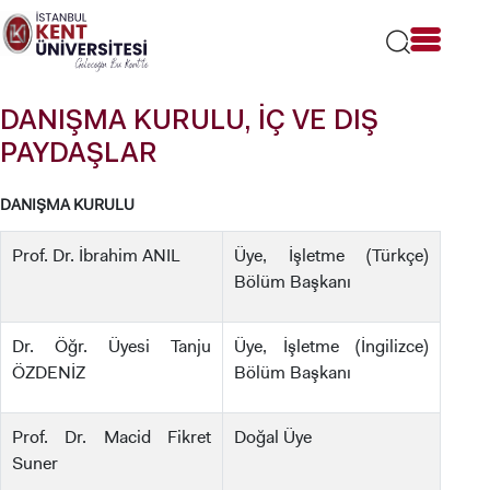
Lütfen
dikkat:
Bu
web
sitesi
DANIŞMA KURULU, İÇ VE DIŞ
bir
erişilebilirlik
PAYDAŞLAR
sistemi
içerir.
DANIŞMA KURULU
Prof. Dr. İbrahim ANIL
Üye, İşletme (Türkçe)
Bölüm Başkanı
Dr. Öğr. Üyesi Tanju
Üye, İşletme (İngilizce)
ÖZDENİZ
Bölüm Başkanı
Prof. Dr. Macid Fikret
Doğal Üye
Suner