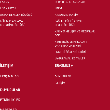
LİSANS
DERS BİLGİ KILAVUZLARI
LİSANSÜSTÜ
UZEM
ORTAK DERSLER BÖLÜMÜ
AKADEMİK TAKVİM
EĞİTİM PLANLAMA
SAĞLIK, KÜLTÜR SPOR
KOORDİNATÖRLÜĞÜ
DİREKTÖRLÜĞÜ
KARİYER GELİŞİM VE MEZUNLAR
OFİSİ
REHBERLİK VE PSİKOLOJİK
DANIŞMANLIK BİRİMİ
ENGELLİ ÖĞRENCİ BİRİMİ
UYGULAMALI EĞİTİMLER
İLETİŞİM
ERASMUS +
İLETİŞİM BİLGİSİ
DUYURULAR
İLETİŞİM
DUYURULAR
ETKİNLİKLER
HABERLER