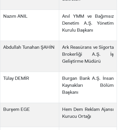
LİSANS ADAY ÖĞRENCİ
Nazım ANIL
Anıl YMM ve Bağımsız
Denetim A.Ş. Yönetim
Kurulu Başkanı
YATAY GEÇİŞ
Abdullah Tunahan ŞAHİN
Ark Reasürans ve Sigorta
Brokerliği A.Ş. İş
Geliştirme Müdürü
Tülay DEMİR
Burgan Bank A.Ş. İnsan
Kaynakları Bölüm
Başkanı
Burşem EGE
Hem Dem Reklam Ajansı
Kurucu Ortağı