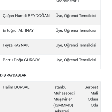
Koordinatörü
ADAY ÖĞRENCİ
Çağan Hamdi BEYDOĞAN
Üye, Öğrenci Temsilcisi
Ertuğrul ALTINAY
Üye, Öğrenci Temsilcisi
INTERNATIONAL
STUDENT
Feyza KAYNAK
Üye, Öğrenci Temsilcisi
Berru Doğa GÜRSOY
Üye, Öğrenci Temsilcisi
LİSANSÜSTÜ EĞİTİM ENSTİTÜSÜ
DIŞ PAYDAŞLAR
ADAYLARI
Halim BURSALI
İstanbul Serbest
Muhasebeci Mali
Müşavirler Odası
(İSMMMO) Oda
ÖNLİSANS ve
Sekreteri