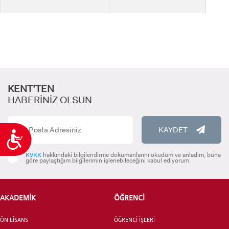
KENT’TEN
HABERİNİZ OLSUN
KAYDET
Ulaşılabilirlik
KVKK
hakkındaki bilgilendirme dokümanlarını okudum ve anladım, buna
göre paylaştığım bilgilerimin işlenebileceğini kabul ediyorum.
AKADEMİK
ÖĞRENCİ
ÖN LİSANS
ÖĞRENCİ İŞLERİ