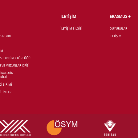
İLETİŞİM
ERASMUS +
İLETİŞİM BİLGİSİ
DUYURULAR
AVUZLARI
İLETİŞİM
İM
R SPOR DİREKTÖRLÜĞÜ
M VE MEZUNLAR OFİSİ
SİKOLOJİK
İRİMİ
İ BİRİMİ
İTİMLER