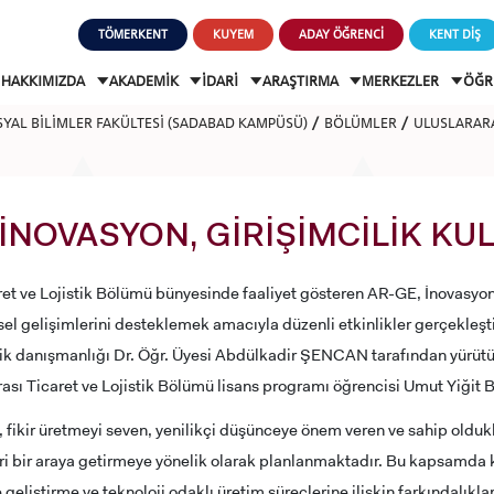
TÖMERKENT
KUYEM
ADAY ÖĞRENCİ
KENT DİŞ
HAKKIMIZDA
AKADEMİK
İDARİ
ARAŞTIRMA
MERKEZLER
ÖĞR
OSYAL BİLİMLER FAKÜLTESİ (SADABAD KAMPÜSÜ)
BÖLÜMLER
ULUSLARARA
 İNOVASYON, GİRİŞİMCİLİK KU
ret ve Lojistik Bölümü bünyesinde faaliyet gösteren AR-GE, İnovasyon 
el gelişimlerini desteklemek amacıyla düzenli etkinlikler gerçekleşti
 danışmanlığı Dr. Öğr. Üyesi Abdülkadir ŞENCAN tarafından yürütü
rası Ticaret ve Lojistik Bölümü lisans programı öğrencisi Umut Yiği
i, fikir üretmeyi seven, yenilikçi düşünceye önem veren ve sahip oldukl
ri bir araya getirmeye yönelik olarak planlanmaktadır. Bu kapsamda k
e geliştirme ve teknoloji odaklı üretim süreçlerine ilişkin farkındalıkl