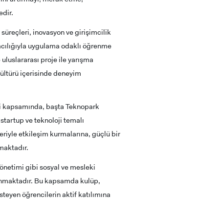
dir.
süreçleri, inovasyon ve girişimcilik
racılığıyla uygulama odaklı öğrenme
 uluslararası proje ile yarışma
kültürü içerisinde deneyim
ri kapsamında, başta Teknopark
startup ve teknoloji temalı
eriyle etkileşim kurmalarına, güçlü bir
amaktadır.
 yönetimi gibi sosyal ve mesleki
 sunmaktadır. Bu kapsamda kulüp,
teyen öğrencilerin aktif katılımına