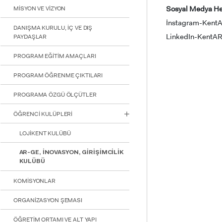
Sosyal Medya He
MİSYON VE VİZYON
İnstagram-Ken
DANIŞMA KURULU, İÇ VE DIŞ
LinkedIn-KentA
PAYDAŞLAR
PROGRAM EĞİTİM AMAÇLARI
PROGRAM ÖĞRENME ÇIKTILARI
PROGRAMA ÖZGÜ ÖLÇÜTLER
ÖĞRENCİ KULÜPLERİ
INTE
STUD
LOJİKENT KULÜBÜ
AR-GE, İNOVASYON, GİRİŞİMCİLİK
KULÜBÜ
KOMİSYONLAR
ORGANİZASYON ŞEMASI
YATAY
ÖĞRETİM ORTAMI VE ALT YAPI