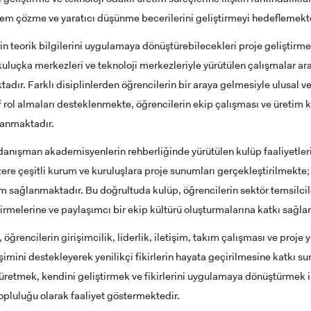
em çözme ve yaratıcı düşünme becerilerini geliştirmeyi hedeflemekte
in teorik bilgilerini uygulamaya dönüştürebilecekleri proje geliştirme 
 kuluçka merkezleri ve teknoloji merkezleriyle yürütülen çalışmalar a
adır. Farklı disiplinlerden öğrencilerin bir araya gelmesiyle ulusal ve
f rol almaları desteklenmekte, öğrencilerin ekip çalışması ve üretim 
anmaktadır.
anışman akademisyenlerin rehberliğinde yürütülen kulüp faaliyetle
ere çeşitli kurum ve kuruluşlara proje sunumları gerçekleştirilmekte; 
lım sağlanmaktadır. Bu doğrultuda kulüp, öğrencilerin sektör temsilcil
ştirmelerine ve paylaşımcı bir ekip kültürü oluşturmalarına katkı sağl
, öğrencilerin girişimcilik, liderlik, iletişim, takım çalışması ve proje
işimini destekleyerek yenilikçi fikirlerin hayata geçirilmesine katkı
retmek, kendini geliştirmek ve fikirlerini uygulamaya dönüştürmek is
topluluğu olarak faaliyet göstermektedir.