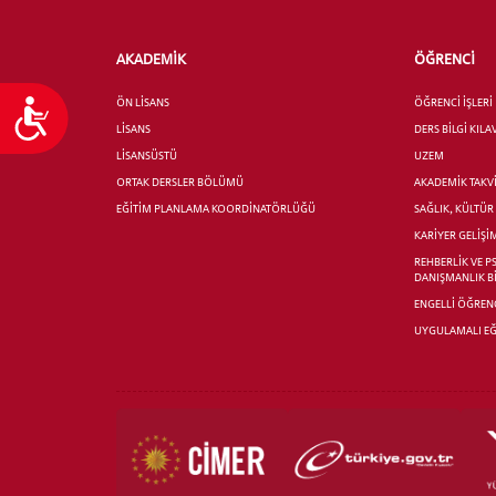
AKADEMİK
ÖĞRENCİ
ÖN LİSANS
ÖĞRENCİ İŞLERİ
Ulaşılabilirlik
LİSANS
DERS BİLGİ KIL
LİSANSÜSTÜ
UZEM
ORTAK DERSLER BÖLÜMÜ
AKADEMİK TAKV
EĞİTİM PLANLAMA KOORDİNATÖRLÜĞÜ
SAĞLIK, KÜLTÜ
KARİYER GELİŞİ
REHBERLİK VE P
DANIŞMANLIK B
ENGELLİ ÖĞRENC
UYGULAMALI EĞ