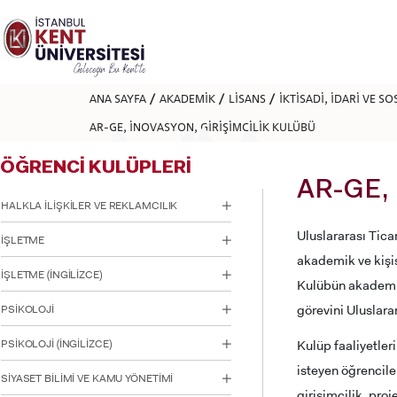
Lütfen
dikkat:
Bu
web
sitesi
bir
ANA SAYFA
AKADEMİK
LİSANS
İKTİSADİ, İDARİ VE S
erişilebilirlik
sistemi
AR-GE, İNOVASYON, GİRİŞİMCİLİK KULÜBÜ
içerir.
Web
ÖĞRENCİ KULÜPLERİ
sitesini,
ekran
AR-GE,
okuyucu
HALKLA İLİŞKİLER VE REKLAMCILIK
kullanan
görme
Uluslararası Tica
İŞLETME
engellilere
akademik ve kişis
göre
‏‏‏‏‏İŞLETME (İNGİLİZCE)
ayarlamak
Kulübün akademik
için
görevini Uluslara
PSİKOLOJİ
Control-
F11'e
basın;
Kulüp faaliyetler
PSİKOLOJİ (İNGİLİZCE)
Erişilebilirlik
isteyen öğrencile
menüsünü
SİYASET BİLİMİ VE KAMU YÖNETİMİ
açmak
girişimcilik, proj