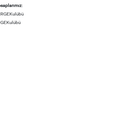
saplarımız
:
tARGEKulübü
RGEKulübü
ADAY ÖĞRENCİ
RNATIONAL
LİSANSÜSTÜ EĞİTİM
ÖNLİSANS ve
ENT
ENSTİTÜSÜ
LİSANS ADAY ÖĞ
ADAYLARI
 GEÇİŞ