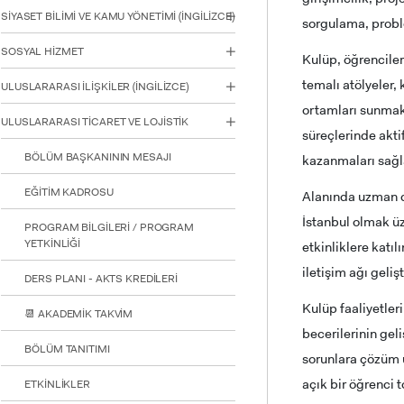
için
SİYASET BİLİMİ VE KAMU YÖNETİMİ (İNGİLİZCE)
sorgulama, probl
Control-
F10'a
SOSYAL HİZMET
Kulüp, öğrenciler
basın.
temalı atölyeler,
ULUSLARARASI İLİŞKİLER (İNGİLİZCE)
ortamları sunmakt
ULUSLARARASI TİCARET VE LOJİSTİK
süreçlerinde akti
BÖLÜM BAŞKANININ MESAJI
kazanmaları sağl
EĞİTİM KADROSU
Alanında uzman d
İstanbul olmak üz
PROGRAM BİLGİLERİ / PROGRAM
YETKİNLİĞİ
etkinliklere katı
iletişim ağı geli
DERS PLANI - AKTS KREDİLERİ
Kulüp faaliyetleri
📆 AKADEMİK TAKVİM
becerilerinin gel
BÖLÜM TANITIMI
sorunlara çözüm ü
açık bir öğrenci 
ETKİNLİKLER