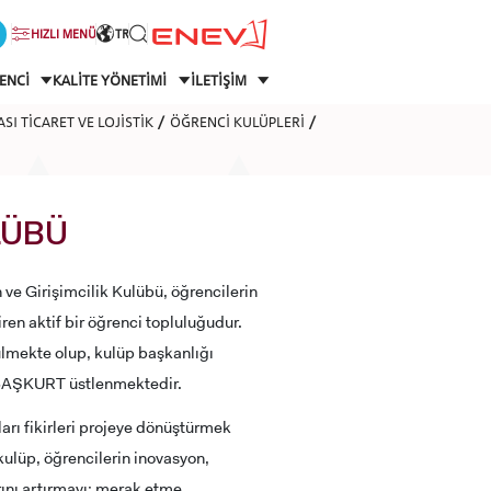
HIZLI MENÜ
TR
ENCİ
KALİTE YÖNETİMİ
İLETİŞİM
SI TİCARET VE LOJİSTİK
ÖĞRENCİ KULÜPLERİ
LÜBÜ
ve Girişimcilik Kulübü, öğrencilerin
ren aktif bir öğrenci topluluğudur.
lmekte olup, kulüp başkanlığı
t BAŞKURT üstlenmektedir.
arı fikirleri projeye dönüştürmek
ulüp, öğrencilerin inovasyon,
arını artırmayı; merak etme,