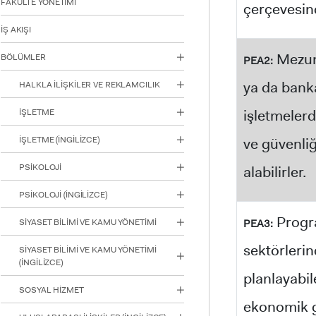
FAKÜLTE YÖNETİMİ
çerçevesind
için
Control-
İŞ AKIŞI
F10'a
basın.
Mezunl
BÖLÜMLER
PEA2:
ya da bankal
HALKLA İLİŞKİLER VE REKLAMCILIK
işletmelerd
İŞLETME
ve güvenliğ
‏‏‏‏‏İŞLETME (İNGİLİZCE)
alabilirler.
PSİKOLOJİ
PSİKOLOJİ (İNGİLİZCE)
Progra
PEA3:
SİYASET BİLİMİ VE KAMU YÖNETİMİ
sektörlerin
SİYASET BİLİMİ VE KAMU YÖNETİMİ
(İNGİLİZCE)
planlayabil
SOSYAL HİZMET
ekonomik ge