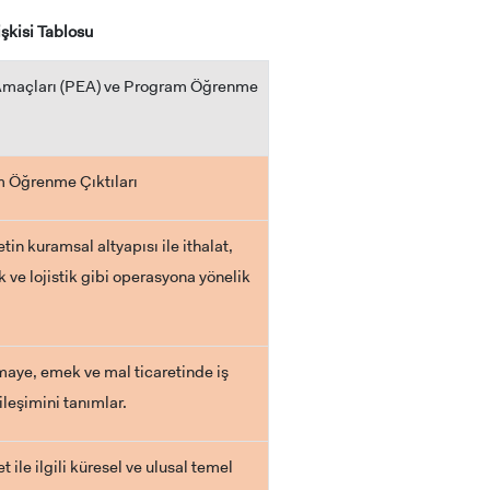
şkisi Tablosu
im Amaçları (PEA) ve Program Öğrenme
 Öğrenme Çıktıları
tin kuramsal altyapısı ile ithalat,
 ve lojistik gibi operasyona yönelik
aye, emek ve mal ticaretinde iş
leşimini tanımlar.
 ile ilgili küresel ve ulusal temel