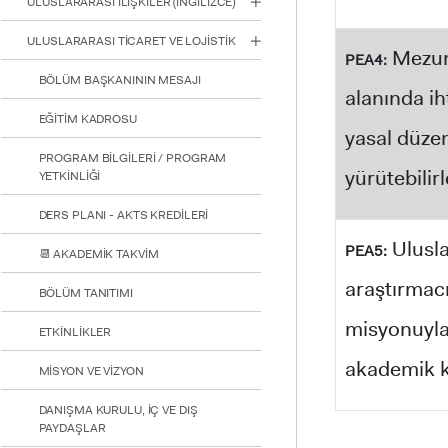
ULUSLARARASI İLİŞKİLER (İNGİLİZCE)
ULUSLARARASI TİCARET VE LOJİSTİK
Mezunla
PEA4:
BÖLÜM BAŞKANININ MESAJI
alanında ih
EĞİTİM KADROSU
yasal düze
PROGRAM BİLGİLERİ / PROGRAM
yürütebilirl
YETKİNLİĞİ
DERS PLANI - AKTS KREDİLERİ
Uluslar
PEA5:
📆 AKADEMİK TAKVİM
araştırmacı
BÖLÜM TANITIMI
misyonuyla,
ETKİNLİKLER
akademik ka
MİSYON VE VİZYON
DANIŞMA KURULU, İÇ VE DIŞ
PAYDAŞLAR