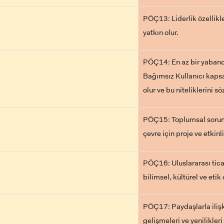
PÖÇ13: Liderlik özellikl
yatkın olur.
PÖÇ14: En az bir yabancı
Bağımsız Kullanıcı kaps
olur ve bu niteliklerini sö
PÖÇ15: Toplumsal sorumlu
çevre için proje ve etkinl
PÖÇ16: Uluslararası ticar
bilimsel, kültürel ve eti
PÖÇ17: Paydaşlarla ilişki
gelişmeleri ve yenilikle