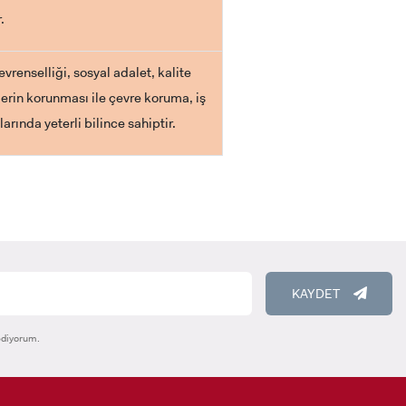
.
renselliği, sosyal adalet, kalite
lerin korunması ile çevre koruma, iş
arında yeterli bilince sahiptir.
KAYDET
ediyorum.