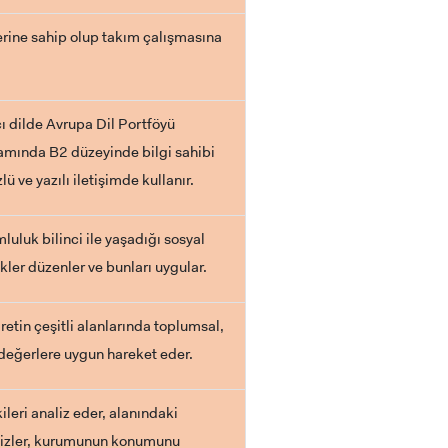
erine sahip olup takım çalışmasına
 dilde Avrupa Dil Portföyü
amında B2 düzeyinde bilgi sahibi
zlü ve yazılı iletişimde kullanır.
luk bilinci ile yaşadığı sosyal
ikler düzenler ve bunları uygular.
etin çeşitli alanlarında toplumsal,
k değerlere uygun hareket eder.
leri analiz eder, alanındaki
ri izler, kurumunun konumunu