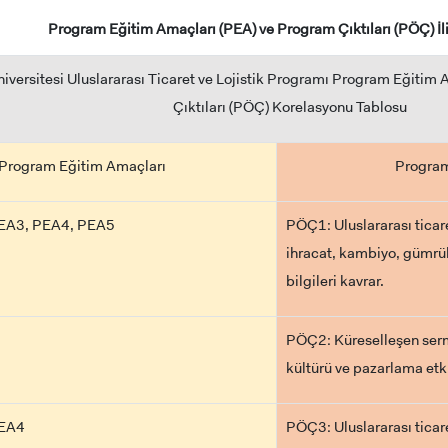
Program Eğitim Amaçları (PEA) ve Program Çıktıları (PÖÇ) İli
niversitesi Uluslararası Ticaret ve Lojistik Programı Program Eğit
Çıktıları (PÖÇ) Korelasyonu Tablosu
Program Eğitim Amaçları
Program
EA3, PEA4, PEA5
PÖÇ1: Uluslararası ticare
ihracat, kambiyo, gümrük
bilgileri kavrar.
PÖÇ2: Küreselleşen serm
kültürü ve pazarlama etki
PEA4
PÖÇ3: Uluslararası ticaret