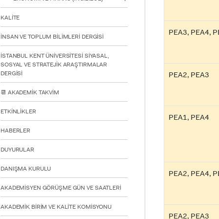
KALİTE
PEA3, PEA4, 
İNSAN VE TOPLUM BİLİMLERİ DERGİSİ
İSTANBUL KENT ÜNİVERSİTESİ SİYASAL,
SOSYAL VE STRATEJİK ARAŞTIRMALAR
DERGİSİ
PEA2, PEA3
📆 AKADEMİK TAKVİM
INTE
ETKİNLİKLER
PEA1, PEA4
STUD
HABERLER
DUYURULAR
DANIŞMA KURULU
PEA2, PEA4, 
AKADEMİSYEN GÖRÜŞME GÜN VE SAATLERİ
YATAY
AKADEMİK BİRİM VE KALİTE KOMİSYONU
PEA2, PEA3