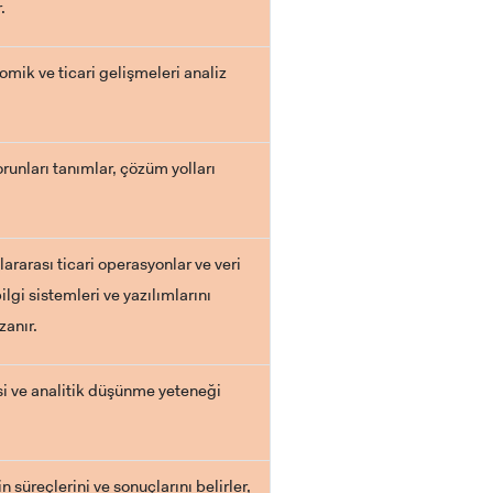
.
mik ve ticari gelişmeleri analiz
sorunları tanımlar, çözüm yolları
ararası ticari operasyonlar ve veri
RENCİ
ilgi sistemleri ve yazılımlarını
zanır.
i ve analitik düşünme yeteneği
 süreçlerini ve sonuçlarını belirler,