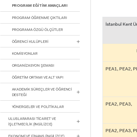
PROGRAM EĞİTİM AMAÇLARI
PROGRAM ÖĞRENME ÇIKTILARI
İstanbul Kent Ü
PROGRAMA ÖZGÜ ÖLÇÜTLER
ÖĞRENCİ KULÜPLERİ
KOMİSYONLAR
ORGANİZASYON ŞEMASI
PEA1, PEA2, P
ÖĞRETİM ORTAMI VE ALT YAPI
AKADEMİK SÜREÇLER VE ÖĞRENCİ
DESTEĞİ
PEA2, PEA3,
YÖNERGELER VE POLİTİKALAR
ULUSLARARASI TİCARET VE
İŞLETMECİLİK (İNGİLİZCE)
PEA2, PEA3, 
EKONOMİ VE FİNANS (İNGİLİZCE)