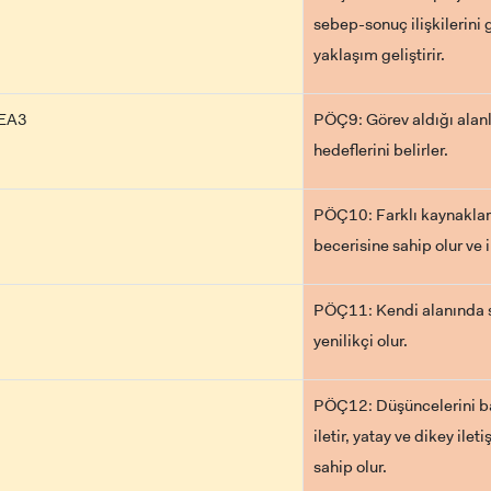
sebep-sonuç ilişkilerini 
yaklaşım geliştirir.
PEA3
PÖÇ9: Görev aldığı alan
hedeflerini belirler.
PÖÇ10: Farklı kaynaklard
becerisine sahip olur ve in
PÖÇ11: Kendi alanında sü
yenilikçi olur.
PÖÇ12: Düşüncelerini ba
iletir, yatay ve dikey ile
sahip olur.