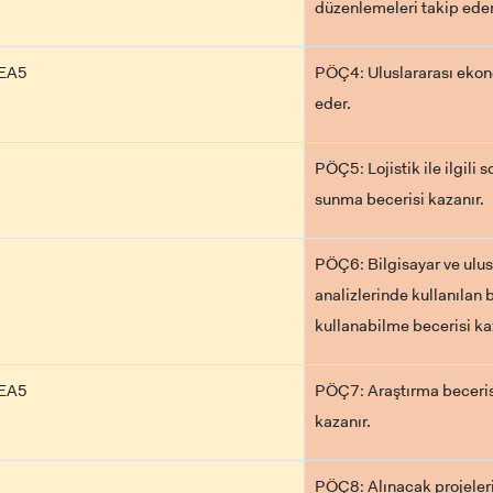
düzenlemeleri takip eder
PEA5
PÖÇ4: Uluslararası ekono
eder.
ADAY ÖĞRENCİ
PÖÇ5: Lojistik ile ilgili 
sunma becerisi kazanır.
RNATIONAL
LİSANSÜSTÜ EĞİTİM
ÖNLİSANS ve
PÖÇ6: Bilgisayar ve ulusl
ENT
ENSTİTÜSÜ
LİSANS ADAY ÖĞ
ADAYLARI
analizlerinde kullanılan b
kullanabilme becerisi ka
PEA5
PÖÇ7: Araştırma beceris
kazanır.
 GEÇİŞ
PÖÇ8: Alınacak projelerin