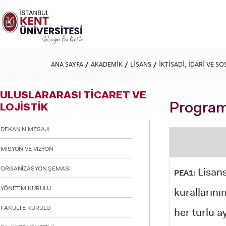
Lütfen
dikkat:
Bu
web
sitesi
bir
erişilebilirlik
ANA SAYFA
AKADEMİK
LİSANS
İKTİSADİ, İDARİ VE S
sistemi
içerir.
Web
ULUSLARARASI TİCARET VE
sitesini,
ekran
Program
LOJİSTİK
okuyucu
kullanan
DEKANIN MESAJI
görme
engellilere
MİSYON VE VİZYON
göre
ayarlamak
için
Lisans
ORGANİZASYON ŞEMASI
PEA1:
Control-
F11'e
YÖNETİM KURULU
kurallarının
basın;
Erişilebilirlik
FAKÜLTE KURULU
her türlü a
menüsünü
açmak