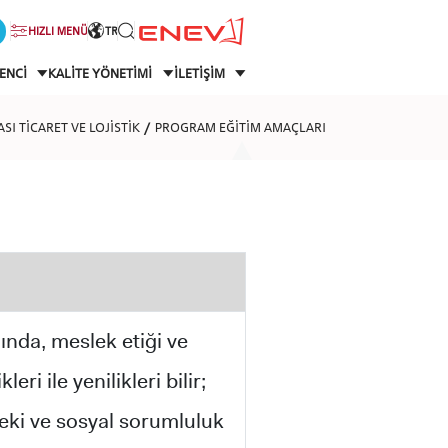
HIZLI MENÜ
TR
ENCİ
KALİTE YÖNETİMİ
İLETİŞİM
SI TİCARET VE LOJİSTİK
PROGRAM EĞİTİM AMAÇLARI
nında, meslek etiği ve
ri ile yenilikleri bilir;
sleki ve sosyal sorumluluk