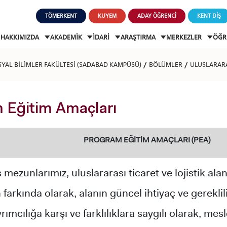
TÖMERKENT
KUYEM
ADAY ÖĞRENCİ
KENT DİŞ
HAKKIMIZDA
AKADEMİK
İDARİ
ARAŞTIRMA
MERKEZLER
ÖĞR
OSYAL BİLİMLER FAKÜLTESİ (SADABAD KAMPÜSÜ)
BÖLÜMLER
ULUSLARARA
 Eğitim Amaçları
PROGRAM EĞİTİM AMAÇLARI (PEA)
 mezunlarımız, uluslararası ticaret ve lojistik ala
 farkında olarak, alanın güncel ihtiyaç ve gereklilikle
yrımcılığa karşı ve farklılıklara saygılı olarak, me