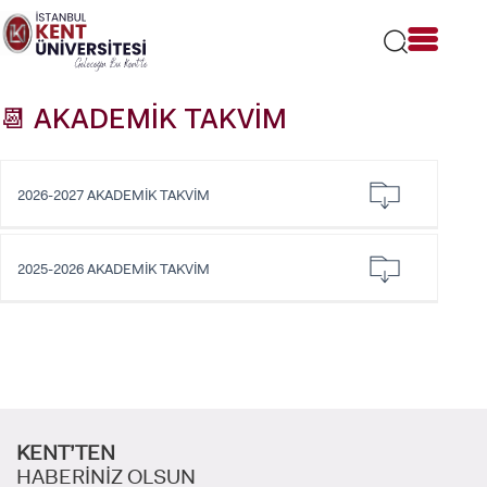
Lütfen
dikkat:
Bu
web
sitesi
📆 AKADEMİK TAKVİM
bir
erişilebilirlik
sistemi
içerir.
2026-2027 AKADEMİK TAKVİM
2025-2026 AKADEMİK TAKVİM
KENT’TEN
HABERİNİZ OLSUN