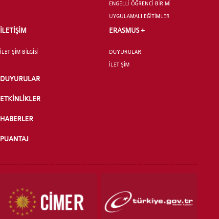
LİSANSÜSTÜ EĞİTİM ENSTİTÜSÜ
ENGELLİ ÖĞRENCİ BİRİMİ
ADAYLARI
UYGULAMALI EĞİTİMLER
İLETİŞİM
ERASMUS +
İLETİŞİM BİLGİSİ
DUYURULAR
İLETİŞİM
ÖNLİSANS ve
DUYURULAR
LİSANS ADAY ÖĞRENCİ
ETKİNLİKLER
HABERLER
PUANTAJ
YATAY GEÇİŞ