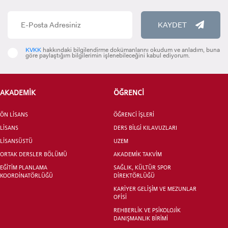
KAYDET
KVKK
hakkındaki bilgilendirme dokümanlarını okudum ve anladım, buna
göre paylaştığım bilgilerimin işlenebileceğini kabul ediyorum.
ADAY ÖĞRENCİ
AKADEMİK
ÖĞRENCİ
ÖN LİSANS
ÖĞRENCİ İŞLERİ
LİSANS
DERS BİLGİ KILAVUZLARI
LİSANSÜSTÜ
UZEM
ORTAK DERSLER BÖLÜMÜ
AKADEMİK TAKVİM
INTERNATIONAL
STUDENT
EĞİTİM PLANLAMA
SAĞLIK, KÜLTÜR SPOR
KOORDİNATÖRLÜĞÜ
DİREKTÖRLÜĞÜ
KARİYER GELİŞİM VE MEZUNLAR
OFİSİ
REHBERLİK VE PSİKOLOJİK
DANIŞMANLIK BİRİMİ