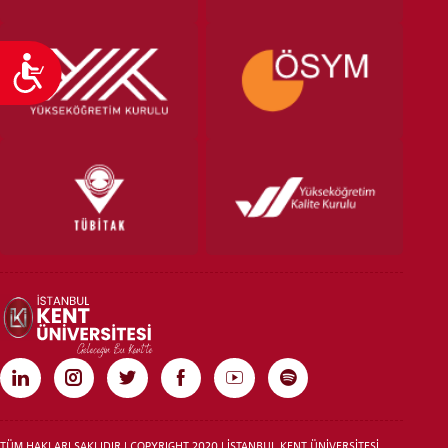
Ulaşılabilirlik
TÜM HAKLARI SAKLIDIR | COPYRIGHT 2020 | İSTANBUL KENT ÜNİVERSİTESİ