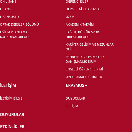
ÖN LİSANS
ÖĞRENCİ İŞLERİ
ÖNLİSANS ve
LİSANS
DERS BİLGİ KILAVUZLARI
LİSANS ADAY ÖĞRENCİ
LİSANSÜSTÜ
UZEM
ORTAK DERSLER BÖLÜMÜ
AKADEMİK TAKVİM
EĞİTİM PLANLAMA
SAĞLIK, KÜLTÜR SPOR
KOORDİNATÖRLÜĞÜ
DİREKTÖRLÜĞÜ
KARİYER GELİŞİM VE MEZUNLAR
OFİSİ
YATAY GEÇİŞ
REHBERLİK VE PSİKOLOJİK
DANIŞMANLIK BİRİMİ
ENGELLİ ÖĞRENCİ BİRİMİ
UYGULAMALI EĞİTİMLER
İLETİŞİM
ERASMUS +
İLETİŞİM BİLGİSİ
DUYURULAR
İLETİŞİM
DUYURULAR
ETKİNLİKLER