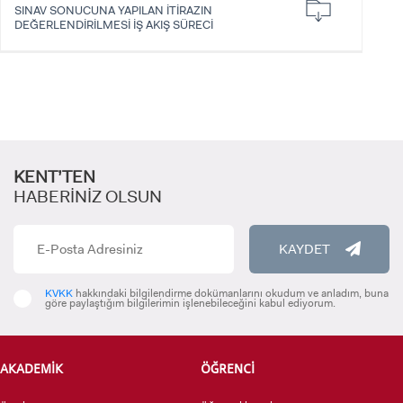
SINAV SONUCUNA YAPILAN İTİRAZIN
DEĞERLENDİRİLMESİ İŞ AKIŞ SÜRECİ
ADAY ÖĞRENCİ
KENT’TEN
INTERNATIONAL
HABERİNİZ OLSUN
STUDENT
KAYDET
KVKK
hakkındaki bilgilendirme dokümanlarını okudum ve anladım, buna
göre paylaştığım bilgilerimin işlenebileceğini kabul ediyorum.
LİSANSÜSTÜ EĞİTİM ENSTİTÜSÜ
ADAYLARI
AKADEMİK
ÖĞRENCİ