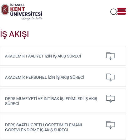
Lütfen
dikkat:
Bu
web
sitesi
İŞ AKIŞI
bir
erişilebilirlik
sistemi
içerir.
AKADEMİK FAALİYET İZİN İŞ AKIŞ SÜRECİ
AKADEMİK PERSONEL İZİN İŞ AKIŞ SÜRECİ
DERS MUAFİYETİ VE İNTİBAK İŞLERİMLERİ İŞ AKIŞ
SÜRECİ
DERS SAATİ ÜCRETLİ ÖĞRETİM ELEMANI
GÖREVLENDİRME İŞ AKIŞ SÜRECİ