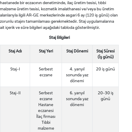
hastanede bir eczacının denetiminde, ilaç üretim tesisi, tıbbi
malzeme üretim tesisi, kozmetik imalathanesi ve/veya bu üretim
alanlarıyla ilgili AR-GE merkezlerinde asgari 6 ay (120 iş günü) olan
zorunlu stajını tamamlaması gerekmektedir. Staj uygulamalarına
ait içerik ve süre bilgileri aşağıdaki tabloda gösterilmiştir.
Staj Bilgileri
Staj Adı
Staj Yeri
Staj Dönemi
Staj Süresi
(İş günü)
Staj-I
Serbest
4. yarıyıl
20 iş günü
eczane
sonunda yaz
dönemi
Staj-II
Serbest
6. yarıyıl
20-30 iş
eczane
sonunda yaz
günü
Hastane
dönemi
eczanesi
İlaç firması
Tıbbi
malzeme