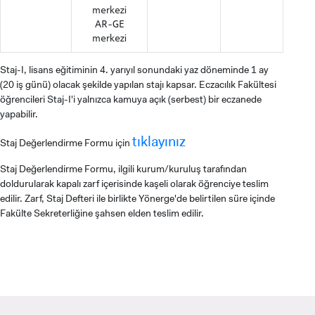
ADAYLARI
merkezi
AR-GE
merkezi
Staj-I, lisans eğitiminin 4. yarıyıl sonundaki yaz döneminde 1 ay
(20 iş günü) olacak şekilde yapılan stajı kapsar. Eczacılık Fakültesi
ÖNLİSANS ve
öğrencileri Staj-I'i yalnızca kamuya açık (serbest) bir eczanede
LİSANS ADAY ÖĞRENCİ
yapabilir.
tıklayınız
Staj Değerlendirme Formu için
Staj Değerlendirme Formu, ilgili kurum/kuruluş tarafından
doldurularak kapalı zarf içerisinde kaşeli olarak öğrenciye teslim
edilir. Zarf, Staj Defteri ile birlikte Yönerge'de belirtilen süre içinde
YATAY GEÇİŞ
Fakülte Sekreterliğine şahsen elden teslim edilir.