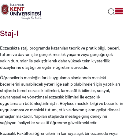
Lütfen
dikkat:
Bu
web
sitesi
Staj-I
bir
erişilebilirlik
sistemi
Eczacılıkta staj, programda kazanılan teorik ve pratik bilgi, beceri,
içerir.
tutum ve davranışlar gerçek meslek yaşamı veya gerçeğe çok
yakın durumlar ile pekiştirilerek daha yüksek teknik yeterlilik
düzeylerine ulaştığı bir eğitim-öğretim sürecidir.
Öğrencilerin mesleğin farklı uygulama alanlarında mesleki
becerilerini sunabilecek yeterliliğe sahip olabilmeleri için yaptıkları
stajlarda temel eczacılık bilimleri, farmasötik bilimler, sosyal,
davranışsal ve yönetimsel eczacılık bilimleri ile eczacılık
uygulamaları bütünleştirilmiştir. Böylece mesleki bilgi ve becerilerin
uygulanması ve mesleki tutum, etik ve davranışların geliştirilmesi
amaçlanmaktadır. Yapılan stajlarda mesleğe giriş deneyimi
sağlayan faaliyetler ve aktif öğrenme gözetilmektedir.
Eczacılık Fakültesi öğrencilerinin kamuya açık bir eczanede veya