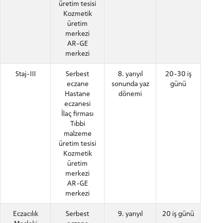
üretim tesisi
Kozmetik
üretim
merkezi
AR-GE
merkezi
Staj-III
Serbest
8. yarıyıl
20-30 iş
eczane
sonunda yaz
günü
Hastane
dönemi
eczanesi
İlaç firması
Tıbbi
malzeme
üretim tesisi
Kozmetik
üretim
merkezi
AR-GE
merkezi
Eczacılık
Serbest
9. yarıyıl
20 iş günü