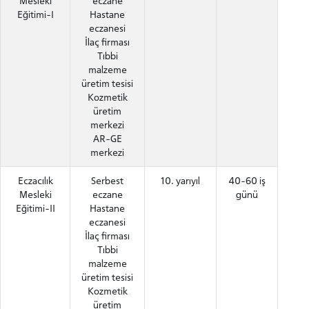
Mesleki
eczane
Eğitimi-I
Hastane
eczanesi
İlaç firması
Tıbbi
malzeme
üretim tesisi
Kozmetik
ADAY ÖĞRENCİ
üretim
merkezi
AR-GE
merkezi
Eczacılık
Serbest
10. yarıyıl
40-60 iş
Mesleki
eczane
günü
INTERNATIONAL
Eğitimi-II
Hastane
STUDENT
eczanesi
İlaç firması
Tıbbi
malzeme
üretim tesisi
Kozmetik
LİSANSÜSTÜ EĞİTİM ENSTİTÜSÜ
üretim