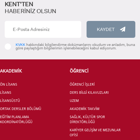
KENT’TEN
HABERİNİZ OLSUN
KAYDET
KVKK
hakkındaki bilgilendirme dokümanlarını okudum ve anladım, buna
göre paylaştığım bilgilerimin işlenebileceğini kabul ediyorum.
AKADEMİK
ÖĞRENCİ
ÖN LİSANS
ÖĞRENCİ İŞLERİ
LİSANS
DERS BİLGİ KILAVUZLARI
LİSANSÜSTÜ
UZEM
ORTAK DERSLER BÖLÜMÜ
AKADEMİK TAKVİM
EĞİTİM PLANLAMA
SAĞLIK, KÜLTÜR SPOR
KOORDİNATÖRLÜĞÜ
DİREKTÖRLÜĞÜ
KARİYER GELİŞİM VE MEZUNLAR
OFİSİ