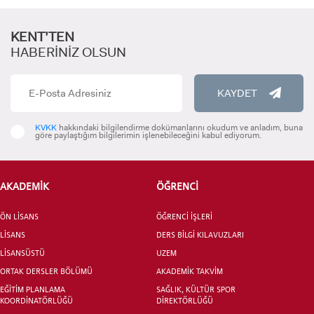
KENT’TEN
HABERİNİZ OLSUN
KAYDET
ADAY ÖĞRENCİ
KVKK
hakkındaki bilgilendirme dokümanlarını okudum ve anladım, buna
göre paylaştığım bilgilerimin işlenebileceğini kabul ediyorum.
AKADEMİK
ÖĞRENCİ
ÖN LİSANS
ÖĞRENCİ İŞLERİ
INTERNATIONAL
STUDENT
LİSANS
DERS BİLGİ KILAVUZLARI
LİSANSÜSTÜ
UZEM
ORTAK DERSLER BÖLÜMÜ
AKADEMİK TAKVİM
EĞİTİM PLANLAMA
SAĞLIK, KÜLTÜR SPOR
KOORDİNATÖRLÜĞÜ
DİREKTÖRLÜĞÜ