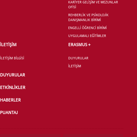
KARİYER GELİŞİM VE MEZUNLAR
LİSANSÜSTÜ EĞİTİM ENSTİTÜSÜ
OFİSİ
ADAYLARI
REHBERLİK VE PSİKOLOJİK
DANIŞMANLIK BİRİMİ
ENGELLİ ÖĞRENCİ BİRİMİ
UYGULAMALI EĞİTİMLER
İLETİŞİM
ERASMUS +
ÖNLİSANS ve
LİSANS ADAY ÖĞRENCİ
İLETİŞİM BİLGİSİ
DUYURULAR
İLETİŞİM
DUYURULAR
ETKİNLİKLER
YATAY GEÇİŞ
HABERLER
PUANTAJ