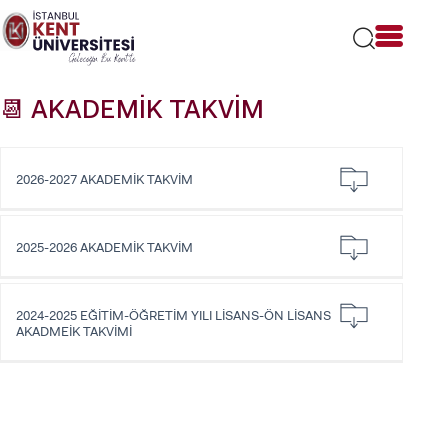
Lütfen
dikkat:
Bu
web
sitesi
📆 AKADEMİK TAKVİM
bir
erişilebilirlik
sistemi
içerir.
2026-2027 AKADEMİK TAKVİM
2025-2026 AKADEMİK TAKVİM
2024-2025 EĞİTİM-ÖĞRETİM YILI LİSANS-ÖN LİSANS
AKADMEİK TAKVİMİ