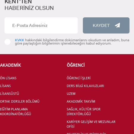
KENT’TEN
HABERİNİZ OLSUN
KAYDET
INTERNATIONAL
STUDENT
KVKK
hakkındaki bilgilendirme dokümanlarını okudum ve anladım, buna
göre paylaştığım bilgilerimin işlenebileceğini kabul ediyorum.
AKADEMİK
ÖĞRENCİ
LİSANSÜSTÜ EĞİTİM ENSTİTÜSÜ
ÖN LİSANS
ADAYLARI
ÖĞRENCİ İŞLERİ
LİSANS
DERS BİLGİ KILAVUZLARI
LİSANSÜSTÜ
UZEM
ORTAK DERSLER BÖLÜMÜ
AKADEMİK TAKVİM
EĞİTİM PLANLAMA
SAĞLIK, KÜLTÜR SPOR
KOORDİNATÖRLÜĞÜ
DİREKTÖRLÜĞÜ
ÖNLİSANS ve
LİSANS ADAY ÖĞRENCİ
KARİYER GELİŞİM VE MEZUNLAR
OFİSİ