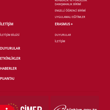
REHBERLİK VE PSİKOLOJİK
DANIŞMANLIK BİRİMİ
ENGELLİ ÖĞRENCİ BİRİMİ
UYGULAMALI EĞİTİMLER
YATAY GEÇİŞ
İLETİŞİM
ERASMUS +
İLETİŞİM BİLGİSİ
DUYURULAR
İLETİŞİM
DUYURULAR
ETKİNLİKLER
HABERLER
PUANTAJ