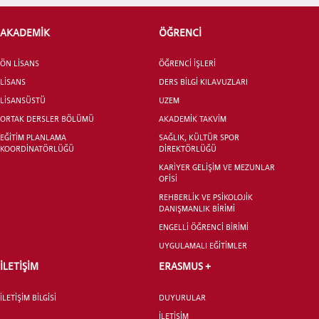
AKADEMİK
ÖĞRENCİ
ADAY ÖĞRENCİ
ÖN LİSANS
ÖĞRENCİ İŞLERİ
LİSANS
DERS BİLGİ KILAVUZLARI
LİSANSÜSTÜ
UZEM
ORTAK DERSLER BÖLÜMÜ
AKADEMİK TAKVİM
EĞİTİM PLANLAMA
SAĞLIK, KÜLTÜR SPOR
INTERNATIONAL
KOORDİNATÖRLÜĞÜ
DİREKTÖRLÜĞÜ
STUDENT
KARİYER GELİŞİM VE MEZUNLAR
OFİSİ
REHBERLİK VE PSİKOLOJİK
DANIŞMANLIK BİRİMİ
ENGELLİ ÖĞRENCİ BİRİMİ
UYGULAMALI EĞİTİMLER
LİSANSÜSTÜ EĞİTİM ENSTİTÜSÜ
ADAYLARI
İLETİŞİM
ERASMUS +
İLETİŞİM BİLGİSİ
DUYURULAR
İLETİŞİM