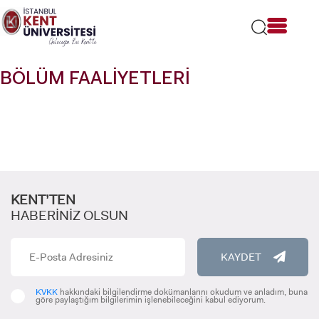
Lütfen
dikkat:
Bu
web
sitesi
BÖLÜM FAALİYETLERİ
bir
erişilebilirlik
sistemi
içerir.
KENT’TEN
HABERİNİZ OLSUN
KAYDET
KVKK
hakkındaki bilgilendirme dokümanlarını okudum ve anladım, buna
göre paylaştığım bilgilerimin işlenebileceğini kabul ediyorum.