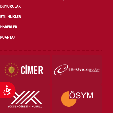
DUYURULAR
ÖNLİSANS ve
LİSANS ADAY ÖĞRENCİ
ETKİNLİKLER
HABERLER
PUANTAJ
YATAY GEÇİŞ
Ulaşılabilirlik