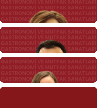
Prof. Dr. Burak MİL
BÖLÜM BAŞKANI
burak.mil@kent.edu.tr
Prof. Dr. Öcal USTA
ocal.usta@kent.edu.tr
Dr. Öğr. Üyesi Ecem İNCE KARAÇEPER