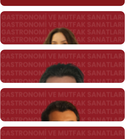
ecem.incekaraceper@kent.edu.tr
Dr. Öğr. Üyesi Heysem Suat BATU
heysemsuat.batu@kent.edu.tr
Dr. Öğr. Üyesi Hilal KESKİN
hilal.keskin@kent.edu.tr
Dr. Öğr. Üyesi N. Banu BAYRAKTAR
banu.bayraktar@kent.edu.tr