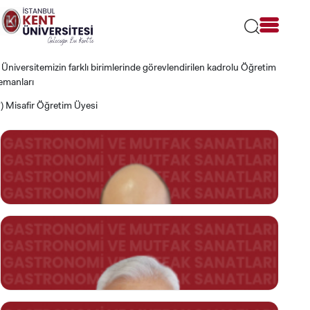
Lütfen
dikkat:
Bu
web
sitesi
) Üniversitemizin farklı birimlerinde görevlendirilen kadrolu Öğretim
bir
emanları
erişilebilirlik
sistemi
*) Misafir Öğretim Üyesi
içerir.