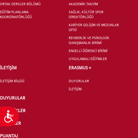
ORTAK DERSLER BÖLÜMÜ
AKADEMİK TAKVİM
EĞİTİM PLANLAMA
SAĞLIK, KÜLTÜR SPOR
KOORDİNATÖRLÜĞÜ
DİREKTÖRLÜĞÜ
KARİYER GELİŞİM VE MEZUNLAR
OFİSİ
REHBERLİK VE PSİKOLOJİK
DANIŞMANLIK BİRİMİ
ENGELLİ ÖĞRENCİ BİRİMİ
UYGULAMALI EĞİTİMLER
İLETİŞİM
ERASMUS +
İLETİŞİM BİLGİSİ
DUYURULAR
İLETİŞİM
DUYURULAR
ETKİNLİKLER
Ulaşılabilirlik
HABERLER
PUANTAJ