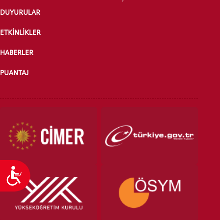
DUYURULAR
ÖNLİSANS ve
LİSANS ADAY ÖĞRENCİ
ETKİNLİKLER
HABERLER
PUANTAJ
YATAY GEÇİŞ
Ulaşılabilirlik