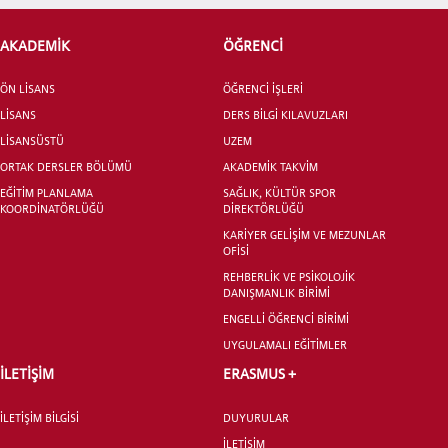
AKADEMİK
ÖĞRENCİ
ADAY ÖĞRENCİ
ÖN LİSANS
ÖĞRENCİ İŞLERİ
LİSANS
DERS BİLGİ KILAVUZLARI
LİSANSÜSTÜ
UZEM
ORTAK DERSLER BÖLÜMÜ
AKADEMİK TAKVİM
EĞİTİM PLANLAMA
SAĞLIK, KÜLTÜR SPOR
INTERNATIONAL
KOORDİNATÖRLÜĞÜ
DİREKTÖRLÜĞÜ
STUDENT
KARİYER GELİŞİM VE MEZUNLAR
OFİSİ
REHBERLİK VE PSİKOLOJİK
DANIŞMANLIK BİRİMİ
ENGELLİ ÖĞRENCİ BİRİMİ
UYGULAMALI EĞİTİMLER
LİSANSÜSTÜ EĞİTİM ENSTİTÜSÜ
ADAYLARI
İLETİŞİM
ERASMUS +
İLETİŞİM BİLGİSİ
DUYURULAR
İLETİŞİM