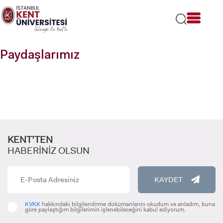
Lütfen
dikkat:
Bu
web
sitesi
Paydaşlarımız
bir
erişilebilirlik
sistemi
içerir.
KENT’TEN
HABERİNİZ OLSUN
KAYDET
KVKK
hakkındaki bilgilendirme dokümanlarını okudum ve anladım, buna
göre paylaştığım bilgilerimin işlenebileceğini kabul ediyorum.