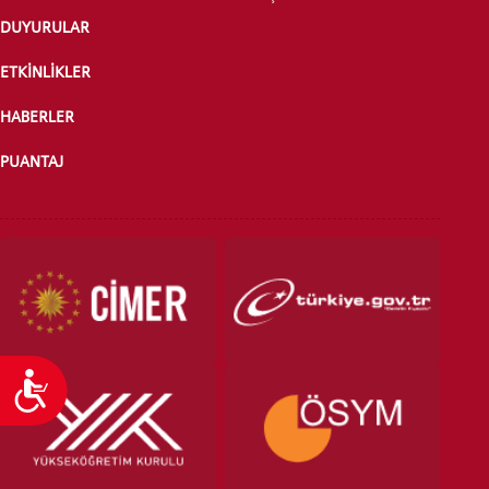
DUYURULAR
ÖNLİSANS ve
LİSANS ADAY ÖĞRENCİ
ETKİNLİKLER
HABERLER
PUANTAJ
YATAY GEÇİŞ
Ulaşılabilirlik