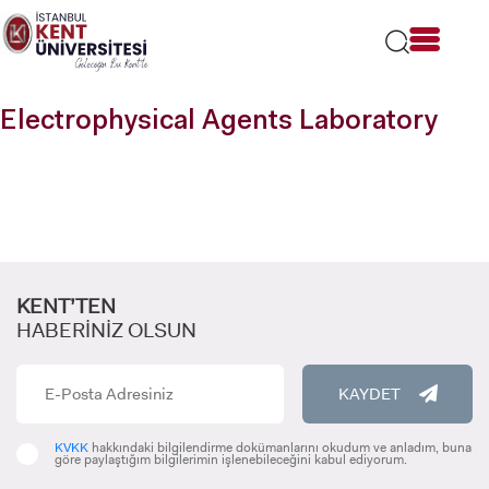
Lütfen
dikkat:
Bu
web
sitesi
Electrophysical Agents Laboratory
bir
erişilebilirlik
sistemi
içerir.
KENT’TEN
HABERİNİZ OLSUN
KAYDET
KVKK
hakkındaki bilgilendirme dokümanlarını okudum ve anladım, buna
göre paylaştığım bilgilerimin işlenebileceğini kabul ediyorum.