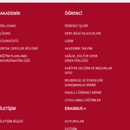
AKADEMİK
ÖĞRENCİ
ADAY ÖĞRENCİ
ÖN LİSANS
ÖĞRENCİ İŞLERİ
LİSANS
DERS BİLGİ KILAVUZLARI
LİSANSÜSTÜ
UZEM
ORTAK DERSLER BÖLÜMÜ
AKADEMİK TAKVİM
EĞİTİM PLANLAMA
SAĞLIK, KÜLTÜR SPOR
INTERNATIONAL
KOORDİNATÖRLÜĞÜ
DİREKTÖRLÜĞÜ
STUDENT
KARİYER GELİŞİM VE MEZUNLAR
OFİSİ
REHBERLİK VE PSİKOLOJİK
DANIŞMANLIK BİRİMİ
ENGELLİ ÖĞRENCİ BİRİMİ
UYGULAMALI EĞİTİMLER
LİSANSÜSTÜ EĞİTİM ENSTİTÜSÜ
ADAYLARI
İLETİŞİM
ERASMUS +
İLETİŞİM BİLGİSİ
DUYURULAR
İLETİŞİM