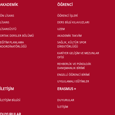
INTERNATIONAL
AKADEMİK
ÖĞRENCİ
STUDENT
ÖN LİSANS
ÖĞRENCİ İŞLERİ
LİSANS
DERS BİLGİ KILAVUZLARI
LİSANSÜSTÜ
UZEM
ORTAK DERSLER BÖLÜMÜ
AKADEMİK TAKVİM
LİSANSÜSTÜ EĞİTİM ENSTİTÜSÜ
ADAYLARI
EĞİTİM PLANLAMA
SAĞLIK, KÜLTÜR SPOR
KOORDİNATÖRLÜĞÜ
DİREKTÖRLÜĞÜ
KARİYER GELİŞİM VE MEZUNLAR
OFİSİ
REHBERLİK VE PSİKOLOJİK
DANIŞMANLIK BİRİMİ
ÖNLİSANS ve
ENGELLİ ÖĞRENCİ BİRİMİ
LİSANS ADAY ÖĞRENCİ
UYGULAMALI EĞİTİMLER
İLETİŞİM
ERASMUS +
İLETİŞİM BİLGİSİ
DUYURULAR
İLETİŞİM
YATAY GEÇİŞ
DUYURULAR