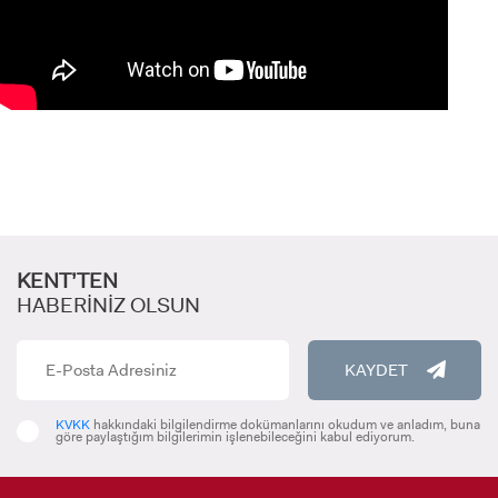
KENT’TEN
HABERİNİZ OLSUN
ADAY ÖĞRENCİ
KAYDET
KVKK
hakkındaki bilgilendirme dokümanlarını okudum ve anladım, buna
göre paylaştığım bilgilerimin işlenebileceğini kabul ediyorum.