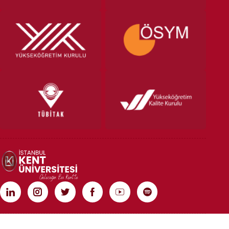
TÜM HAKLARI SAKLIDIR | COPYRIGHT 2020 | İSTANBUL KENT ÜNİVERSİTESİ