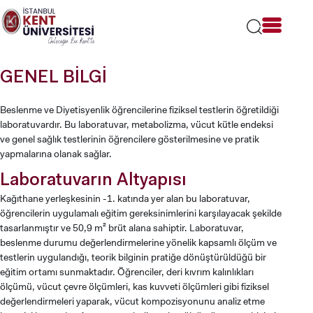
Lütfen
dikkat:
Bu
web
sitesi
GENEL BİLGİ
bir
erişilebilirlik
sistemi
Beslenme ve Diyetisyenlik öğrencilerine fiziksel testlerin öğretildiği
içerir.
laboratuvardır. Bu laboratuvar, metabolizma, vücut kütle endeksi
ve genel sağlık testlerinin öğrencilere gösterilmesine ve pratik
yapmalarına olanak sağlar.
Laboratuvarın Altyapısı
Kağıthane yerleşkesinin -1. katında yer alan bu laboratuvar,
öğrencilerin uygulamalı eğitim gereksinimlerini karşılayacak şekilde
tasarlanmıştır ve 50,9 m² brüt alana sahiptir. Laboratuvar,
beslenme durumu değerlendirmelerine yönelik kapsamlı ölçüm ve
testlerin uygulandığı, teorik bilginin pratiğe dönüştürüldüğü bir
eğitim ortamı sunmaktadır. Öğrenciler, deri kıvrım kalınlıkları
ölçümü, vücut çevre ölçümleri, kas kuvveti ölçümleri gibi fiziksel
değerlendirmeleri yaparak, vücut kompozisyonunu analiz etme