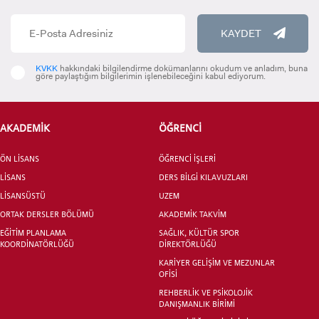
KAYDET
INTERNATIONAL
STUDENT
KVKK
hakkındaki bilgilendirme dokümanlarını okudum ve anladım, buna
göre paylaştığım bilgilerimin işlenebileceğini kabul ediyorum.
AKADEMİK
ÖĞRENCİ
LİSANSÜSTÜ EĞİTİM ENSTİTÜSÜ
ADAYLARI
ÖN LİSANS
ÖĞRENCİ İŞLERİ
LİSANS
DERS BİLGİ KILAVUZLARI
LİSANSÜSTÜ
UZEM
ORTAK DERSLER BÖLÜMÜ
AKADEMİK TAKVİM
EĞİTİM PLANLAMA
SAĞLIK, KÜLTÜR SPOR
ÖNLİSANS ve
KOORDİNATÖRLÜĞÜ
DİREKTÖRLÜĞÜ
LİSANS ADAY ÖĞRENCİ
KARİYER GELİŞİM VE MEZUNLAR
OFİSİ
REHBERLİK VE PSİKOLOJİK
DANIŞMANLIK BİRİMİ