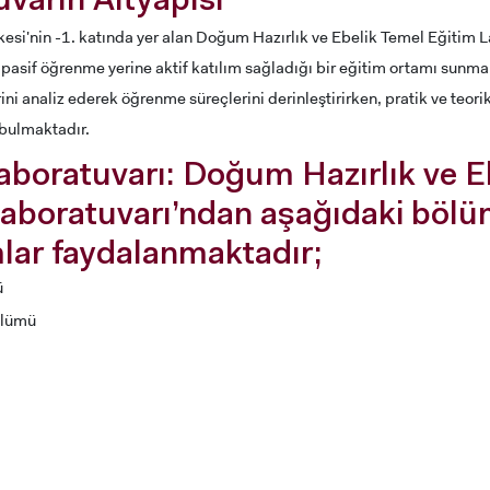
varın Altyapısı
esi'nin -1. katında yer alan Doğum Hazırlık ve Ebelik Temel Eğitim L
 pasif öğrenme yerine aktif katılım sağladığı bir eğitim ortamı sunma
ni analiz ederek öğrenme süreçlerini derinleştirirken, pratik ve teorik
 bulmaktadır.
aboratuvarı: Doğum Hazırlık ve E
aboratuvarı’ndan aşağıdaki bölü
lar faydalanmaktadır;
ü
ADAY ÖĞRENCİ
ölümü
RNATIONAL
LİSANSÜSTÜ EĞİTİM
ÖNLİSANS ve
ENT
ENSTİTÜSÜ
LİSANS ADAY ÖĞ
ADAYLARI