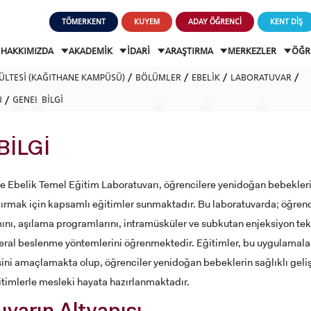
TÖMERKENT
KUYEM
ADAY ÖĞRENCİ
KENT DİŞ
HAKKIMIZDA
AKADEMİK
İDARİ
ARAŞTIRMA
MERKEZLER
ÖĞR
KÜLTESİ (KAĞITHANE KAMPÜSÜ)
BÖLÜMLER
EBELİK
LABORATUVAR
I
GENEL BİLGİ
BİLGİ
e Ebelik Temel Eğitim Laboratuvarı, öğrencilere yenidoğan bebekleri
dırmak için kapsamlı eğitimler sunmaktadır. Bu laboratuvarda; öğren
nı, aşılama programlarını, intramüsküler ve subkutan enjeksiyon tekn
teral beslenme yöntemlerini öğrenmektedir. Eğitimler, bu uygulamaların
ini amaçlamakta olup, öğrenciler yenidoğan bebeklerin sağlıklı geliş
timlerle mesleki hayata hazırlanmaktadır.