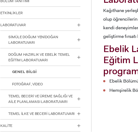
Laboratu
BÖLÜM TANITIMI
için
Control-
Kağıthane yerleşk
ETKİNLİKLER
F10'a
olup öğrencilerin
basın.
LABORATUVAR
kendi deneyimleri
geliştirme fırsatı
SİMÜLE DOĞUM YENİDOĞAN
LABORATUVARI
Ebelik L
DOĞUM HAZIRLIK VE EBELİK TEMEL
Eğitim L
EĞİTİM LABORATUVARI
program
GENEL BİLGİ
Ebelik Bölüm
FOTOĞRAF, VİDEO
Hemşirelik B
TEMEL BECERİ VE ÜREME SAĞLIĞI VE
AİLE PLANLAMASI LABORATUVARI
TEMEL İLKE VE BECERİ LABORATUVARI
INTE
KALİTE
STUD