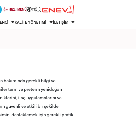
HIZLI MENÜ
TR
ENCİ
KALİTE YÖNETİMİ
İLETİŞİM
n bakımında gerekli bilgi ve
ciler term ve preterm yenidoğan
iklerini, ilaç uygulamalarını ve
 güvenli ve etkili bir şekilde
imini desteklemek için gerekli pratik