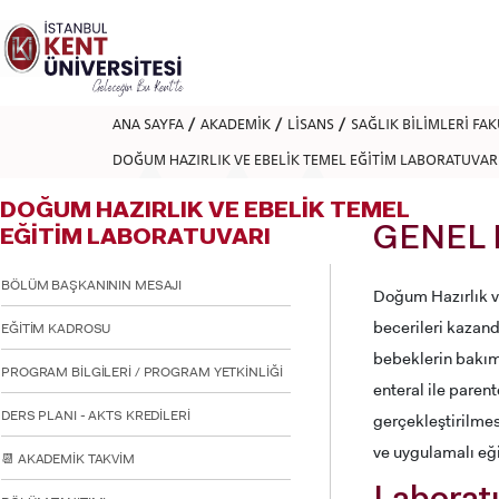
Lütfen
dikkat:
Bu
web
sitesi
bir
ANA SAYFA
AKADEMİK
LİSANS
SAĞLIK BİLİMLERİ FA
erişilebilirlik
sistemi
DOĞUM HAZIRLIK VE EBELİK TEMEL EĞİTİM LABORATUVAR
içerir.
Web
DOĞUM HAZIRLIK VE EBELİK TEMEL
sitesini,
ekran
GENEL 
EĞİTİM LABORATUVARI
okuyucu
kullanan
BÖLÜM BAŞKANININ MESAJI
görme
Doğum Hazırlık v
engellilere
becerileri kazan
EĞİTİM KADROSU
göre
ayarlamak
bebeklerin bakımı
için
PROGRAM BİLGİLERİ / PROGRAM YETKİNLİĞİ
enteral ile paren
Control-
F11'e
DERS PLANI - AKTS KREDİLERİ
gerçekleştirilmes
basın;
ve uygulamalı eği
Erişilebilirlik
📆 AKADEMİK TAKVİM
menüsünü
açmak