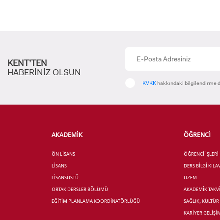
YATAY
KENT’TEN
HABERİNİZ OLSUN
KVKK
hakkındaki bilgilendirme d
AKADEMİK
ÖĞRENCİ
ÖN LİSANS
ÖĞRENCİ İŞLERİ
LİSANS
DERS BİLGİ KIL
LİSANSÜSTÜ
UZEM
ORTAK DERSLER BÖLÜMÜ
AKADEMİK TAKV
EĞİTİM PLANLAMA KOORDİNATÖRLÜĞÜ
SAĞLIK, KÜLTÜ
KARİYER GELİŞİ