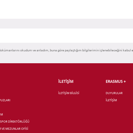
 GEÇİŞ
okümanlarını okudum ve anladım, buna göre paylaştığım bilgilerimin işlenebileceğini kabul 
İLETİŞİM
ERASMUS +
İLETİŞİM BİLGİSİ
DUYURULAR
AVUZLARI
İLETİŞİM
İM
R SPOR DİREKTÖRLÜĞÜ
M VE MEZUNLAR OFİSİ