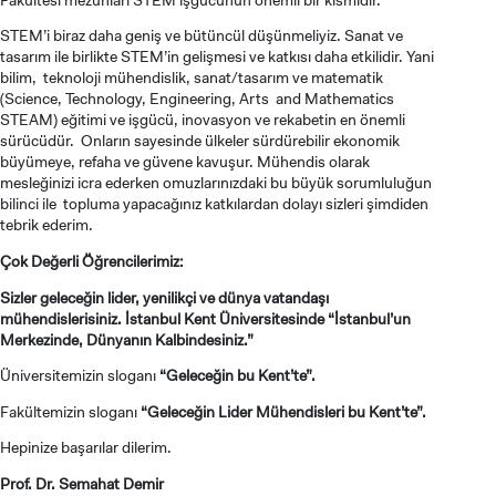
STEM’i biraz daha geniş ve bütüncül düşünmeliyiz. Sanat ve
tasarım ile birlikte STEM’in gelişmesi ve katkısı daha etkilidir. Yani
bilim, teknoloji mühendislik, sanat/tasarım ve matematik
(Science, Technology, Engineering, Arts and Mathematics
STEAM) eğitimi ve işgücü, inovasyon ve rekabetin en önemli
sürücüdür. Onların sayesinde ülkeler sürdürebilir ekonomik
büyümeye, refaha ve güvene kavuşur. Mühendis olarak
mesleğinizi icra ederken omuzlarınızdaki bu büyük sorumluluğun
bilinci ile topluma yapacağınız katkılardan dolayı sizleri şimdiden
tebrik ederim.
Çok Değerli Öğrencilerimiz:
Sizler geleceğin lider, yenilikçi ve dünya vatandaşı
mühendislerisiniz. İstanbul Kent Üniversitesinde “İstanbul’un
Merkezinde, Dünyanın Kalbindesiniz.”
Üniversitemizin sloganı
“Geleceğin bu Kent’te”.
Fakültemizin sloganı
“Geleceğin Lider Mühendisleri bu Kent’te”.
Hepinize başarılar dilerim.
Prof. Dr. Semahat Demir