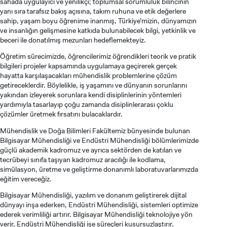
sahada uygulayıcı ve yenilikçi; toplumsal sorumluluk bilincinin
yanı sıra tarafsız bakış açısına, takım ruhuna ve etik değerlere
sahip, yaşam boyu öğrenime inanmış, Türkiye’mizin, dünyamızın
ve insanlığın gelişmesine katkıda bulunabilecek bilgi, yetkinlik ve
beceri ile donatılmış mezunları hedeflemekteyiz.
Öğretim sürecimizde, öğrencilerimiz öğrendikleri teorik ve pratik
bilgileri projeler kapsamında uygulamaya geçirerek gerçek
hayatta karşılaşacakları mühendislik problemlerine çözüm
getireceklerdir. Böylelikle, iş yaşamını ve dünyanın sorunlarını
yakından izleyerek sorunlara kendi disiplinlerinin yöntemleri
yardımıyla tasarlayıp çoğu zamanda disiplinlerarası çoklu
çözümler üretmek fırsatını bulacaklardır.
Mühendislik ve Doğa Bilimleri Fakültemiz bünyesinde bulunan
Bilgisayar Mühendisliği ve Endüstri Mühendisliği bölümlerimizde
güçlü akademik kadromuz ve ayrıca sektörden de katılan ve
tecrübeyi sınıfa taşıyan kadromuz aracılığı ile kodlama,
simülasyon, üretme ve geliştirme donanımlı laboratuvarlarımızda
eğitim vereceğiz.
Bilgisayar Mühendisliği, yazılım ve donanım geliştirerek dijital
dünyayı inşa ederken, Endüstri Mühendisliği, sistemleri optimize
ederek verimliliği artırır. Bilgisayar Mühendisliği teknolojiye yön
verir, Endüstri Mühendisliği ise süreçleri kusursuzlaştırır.