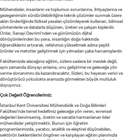
Mühendisler, insanların ve toplumun sorunlarına, ihtiyaçlarına ve
gezegenimizin sürdürülebilirliğine teknik çözümler sunmak üzere
aklın önderliğinde fiziksel yasaları çözümleyerek kullanan, bilimsel
yöntemlerle ve datalarla düşünen, üreten ve çalışan kişilerdir.
Onlar, Sanayi Devrimi'nden ve günümüzün dijital
dönüşümlerinden bu yana, insanlığın doğa hakkında
öğrendiklerini artırarak, refahımızı yükseltmek adına çeşitli
ürünler ve metotlar geliştirmek için yılmadan çaba harcamışlardır.
Fakültemizde alacağınız eğitim, sizlere sadece bir meslek değil,
aynı zamanda dünyayı anlama, onu geliştirme ve geleceğe yön
verme donanımını da kazandıracaktır. Sizleri, bu heyecan verici ve
dönüştürücü yolculukta aramızda görmekten büyük mutluluk
duyuyoruz.
Çok Değerli Öğrencilerimiz:
İstanbul Kent Üniversitesi Mühendislik ve Doğa Bilimleri
Fakültesi’nde temel hedefimiz geleceğe yön veren, evrensel
değerleri benimsemiş, üretim ve sanatla harmanlanan lider
mühendisler yetiştirmektir. Bunun için öğretim
programlarımızda, yaratıcı, analitik ve eleştirel düşünebilen,
sektörün beklentilerini öngören ve karşılayan eğitim planımızla