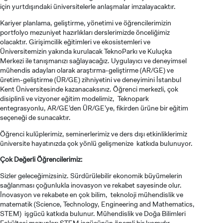
için yurtdışındaki üniversitelerle anlaşmalar imzalayacaktır.
Kariyer planlama, geliştirme, yönetimi ve öğrencilerimizin
portfolyo mezuniyet hazırlıkları derslerimizde önceliğimiz
olacaktır. Girişimcilik eğitimleri ve ekosistemleri ve
LİSANSÜSTÜ EĞİTİM ENSTİTÜSÜ
Üniversitemizin yakında kurulacak TeknoParkı ve Kuluçka
ADAYLARI
Merkezi ile tanışmanızı sağlayacağız. Uygulayıcı ve deneyimsel
mühendis adayları olarak araştırma-geliştirme (AR/GE) ve
üretim-geliştirme (ÜR/GE) zihniyetini ve deneyimini İstanbul
Kent Üniversitesinde kazanacaksınız. Öğrenci merkezli, çok
disiplinli ve vizyoner eğitim modelimiz, Teknopark
entegrasyonlu, AR/GE’den ÜR/GE’ye, fikirden ürüne bir eğitim
ÖNLİSANS ve
seçeneği de sunacaktır.
LİSANS ADAY ÖĞRENCİ
Öğrenci kulüplerimiz, seminerlerimiz ve ders dışı etkinliklerimiz
üniversite hayatınızda çok yönlü gelişmenize katkıda bulunuyor.
Çok Değerli Öğrencilerimiz:
Sizler geleceğimizsiniz. Sürdürülebilir ekonomik büyümelerin
sağlanması çoğunlukla inovasyon ve rekabet sayesinde olur.
YATAY GEÇİŞ
İnovasyon ve rekabete en çok bilim, teknoloji mühendislik ve
matematik (Science, Technology, Engineering and Mathematics,
STEM) işgücü katkıda bulunur. Mühendislik ve Doğa Bilimleri
Fakültesi mezunları STEM işgücünün önemli bir kısmıdır.