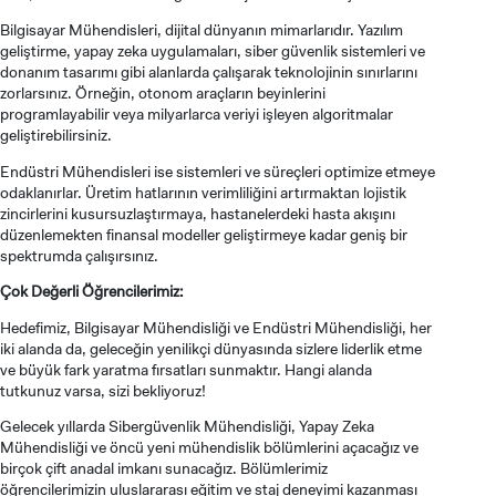
Bilgisayar Mühendisleri, dijital dünyanın mimarlarıdır. Yazılım
geliştirme, yapay zeka uygulamaları, siber güvenlik sistemleri ve
donanım tasarımı gibi alanlarda çalışarak teknolojinin sınırlarını
zorlarsınız. Örneğin, otonom araçların beyinlerini
programlayabilir veya milyarlarca veriyi işleyen algoritmalar
geliştirebilirsiniz.
Endüstri Mühendisleri ise sistemleri ve süreçleri optimize etmeye
odaklanırlar. Üretim hatlarının verimliliğini artırmaktan lojistik
zincirlerini kusursuzlaştırmaya, hastanelerdeki hasta akışını
düzenlemekten finansal modeller geliştirmeye kadar geniş bir
spektrumda çalışırsınız.
ADAY ÖĞRENCİ
Çok Değerli Öğrencilerimiz:
Hedefimiz, Bilgisayar Mühendisliği ve Endüstri Mühendisliği, her
iki alanda da, geleceğin yenilikçi dünyasında sizlere liderlik etme
ve büyük fark yaratma fırsatları sunmaktır. Hangi alanda
tutkunuz varsa, sizi bekliyoruz!
Gelecek yıllarda Sibergüvenlik Mühendisliği, Yapay Zeka
INTERNATIONAL
Mühendisliği ve öncü yeni mühendislik bölümlerini açacağız ve
STUDENT
birçok çift anadal imkanı sunacağız. Bölümlerimiz
öğrencilerimizin uluslararası eğitim ve staj deneyimi kazanması