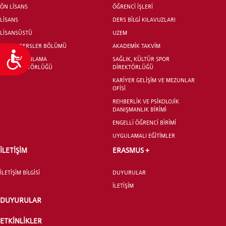
ÖN LİSANS
ÖĞRENCİ İŞLERİ
LİSANS
DERS BİLGİ KILAVUZLARI
LİSANSÜSTÜ
UZEM
ORTAK DERSLER BÖLÜMÜ
AKADEMİK TAKVİM
Ulaşılabilirlik
EĞİTİM PLANLAMA
SAĞLIK, KÜLTÜR SPOR
KOORDİNATÖRLÜĞÜ
DİREKTÖRLÜĞÜ
KARİYER GELİŞİM VE MEZUNLAR
OFİSİ
REHBERLİK VE PSİKOLOJİK
DANIŞMANLIK BİRİMİ
ENGELLİ ÖĞRENCİ BİRİMİ
UYGULAMALI EĞİTİMLER
İLETİŞİM
ERASMUS +
İLETİŞİM BİLGİSİ
DUYURULAR
İLETİŞİM
DUYURULAR
ETKİNLİKLER